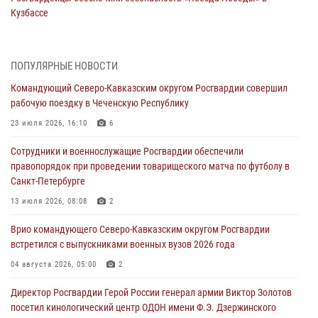
Кузбассе
08 августа 2026, 07:00
Военнослужащие Софринской бригады Росгвардии встретились с
ПОПУЛЯРНЫЕ НОВОСТИ
участником патриотического проекта «Дорогой Ломоносова —
Командующий Северо-Кавказским округом Росгвардии совершил
дорогой к Победе в СВО» (видео)
рабочую поездку в Чеченскую Республику
08 августа 2026, 07:00
2
1
23 июля 2026, 16:10
6
В Кабардино-Балкарии сотрудники Росгвардии провели турнир по
Сотрудники и военнослужащие Росгвардии обеспечили
настольному теннису ко Дню физкультурника
правопорядок при проведении товарищеского матча по футболу в
08 августа 2026, 07:00
Санкт-Петербурге
ОМОН «Ойрат» Управления Росгвардии по Республике Калмыкия
13 июля 2026, 08:08
2
исполнилось 20 лет
Врио командующего Северо-Кавказским округом Росгвардии
08 августа 2026, 07:00
встретился с выпускниками военных вузов 2026 года
В Москве росгвардейцы оказали помощь медикам и девушке с
04 августа 2026, 05:00
2
ограниченными возможностями здоровья (видео)
Директор Росгвардии Герой России генерал армии Виктор Золотов
08 августа 2026, 06:32
1
посетил кинологический центр ОДОН имени Ф.Э. Дзержинского