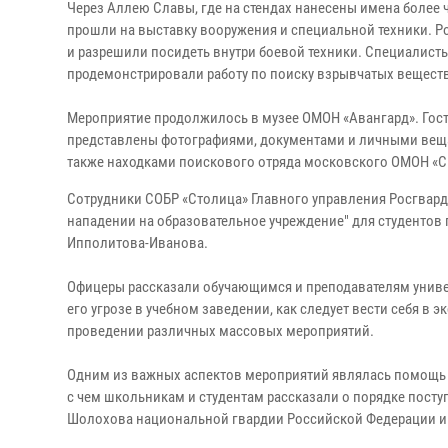
Через Аллею Славы, где на стендах нанесены имена более 
прошли на выставку вооружения и специальной техники. 
и разрешили посидеть внутри боевой техники. Специалист
продемонстрировали работу по поиску взрывчатых веществ
Мероприятие продолжилось в музее ОМОН «Авангард». Гост
представлены фотографиями, документами и личными веща
также находками поискового отряда московского ОМОН «С
Сотрудники СОБР «Столица» Главного управления Росгвард
нападении на образовательное учреждение" для студентов
Ипполитова-Иванова.
Офицеры рассказали обучающимся и преподавателям универс
его угрозе в учебном заведении, как следует вести себя в
проведении различных массовых мероприятий.
Одним из важных аспектов мероприятий являлась помощь 
с чем школьникам и студентам рассказали о порядке пост
Шолохова национальной гвардии Российской Федерации и 