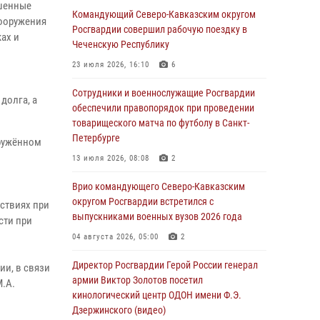
ашенные
Сотрудники Росгвардии присоединились к
Командующий Северо-Кавказским округом
вооружения
утренней разминке у стен музея истории
Росгвардии совершил рабочую поездку в
ах и
космонавтики в Калуге
Чеченскую Республику
08 августа 2026, 09:29
2
23 июля 2026, 16:10
6
В Северо-Западном округе Росгвардии
Сотрудники и военнослужащие Росгвардии
долга, а
продолжаются мероприятия в честь юбилея
обеспечили правопорядок при проведении
ведомства
товарищеского матча по футболу в Санкт-
Петербурге
оружённом
08 августа 2026, 09:03
1
13 июля 2026, 08:08
2
Росгвардейцы в ЛНР совершенствуют
навыки тактической медицины с учетом
Врио командующего Северо-Кавказским
опыта СВО
округом Росгвардии встретился с
ствиях при
выпускниками военных вузов 2026 года
сти при
08 августа 2026, 09:00
2
04 августа 2026, 05:00
2
В Кабардино-Балкарии сотрудники
Росгвардии провели турнир по настольному
Директор Росгвардии Герой России генерал
и, в связи
теннису ко Дню физкультурника
армии Виктор Золотов посетил
М.А.
кинологический центр ОДОН имени Ф.Э.
08 августа 2026, 07:00
Дзержинского (видео)