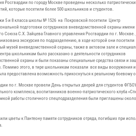
ия Росгвардии по городу Москве проведены несколько патриотически
тий, которые посетили более 500 школьников и студентов.
ики 5 и 8 класса школы № 1526 на Покровской посетили Центр
ональной подготовки сотрудников вневедомственной охраны имени 
го Союза С.Х. Зайцева Главного управления Росгвардии по г. Москве. 
анизована экскурсия по подразделению, в ходе которой они посетили
ый музей вневедомственной охраны, также в актовом зале и специа
центра школьникам было рассказано о деятельности сотрудников
ственной охраны и были показаны специальные средства связи и за
. Помимо этого, в тире школьникам показали все виды вооружения и
была предоставлена возможность прикоснуться к реальному боевому 
дии по г. Москве провели День открытых дверей для студентов ФГБО
ьного комплекса, воспитанников военно-патриотического клуба «Спе
ификой работы столичного спецподразделения были приглашены около
жили цветы к Пантеону памяти сотрудников отряда, погибших при исп
а.