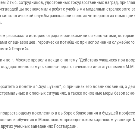
чем 2 тыс. сотрудников, удостоенных государственных наград, пригл
Росгвардейцы познакомили ребят с учебными моделями стрелкового 
ы кинологической службы рассказали о своих четвероногих помощник
.
ям рассказали историю отряда и ознакомили с экспонатами, которые
ми спецназовцев, героически погибших при исполнении служебного 
вятой Георгий».
ии по г. Москве провели лекцию на тему "Действия учащихся при во
 государственного музыкально-педагогического института имени М.М.
итета о понятии "Скулшутинг", о причинах его возникновения, о дей
 экстремальных и опасных ситуациях, а также основные меры безопасно
подрастающему поколению в выборе образования и будущей професси
упления и обучения в Московском президентском кадетском училище 
других учебных заведениях Росгвардии.