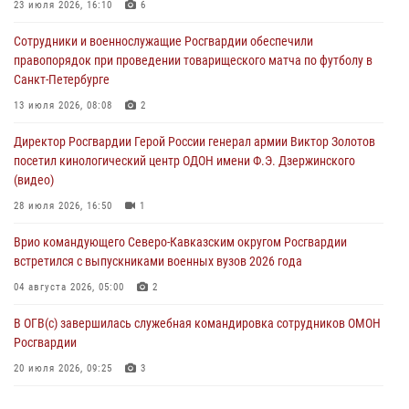
23 июля 2026, 16:10
6
В Москве дети сотрудников и военнослужащих Росгвардии
Сотрудники и военнослужащие Росгвардии обеспечили
посетили мастер-класс по художественной гимнастике
правопорядок при проведении товарищеского матча по футболу в
05 августа 2026, 13:00
3
Санкт-Петербурге
Офицеры Росгвардии и ветераны войск правопорядка почтили
13 июля 2026, 08:08
2
память генерала армии Ивана Кирилловича Яковлева
Директор Росгвардии Герой России генерал армии Виктор Золотов
05 августа 2026, 12:40
6
посетил кинологический центр ОДОН имени Ф.Э. Дзержинского
(видео)
Росгвардейцы приняли участие в акции «Волна памяти»,
посвящённой 83‑й годовщине освобождения Белгорода от
28 июля 2026, 16:50
1
немецко‑фашистских захватчиков
Врио командующего Северо-Кавказским округом Росгвардии
05 августа 2026, 12:13
1
встретился с выпускниками военных вузов 2026 года
04 августа 2026, 05:00
2
В ОГВ(с) завершилась служебная командировка сотрудников ОМОН
Росгвардии
20 июля 2026, 09:25
3
Директор Росгвардии Герой России генерал армии Виктор Золотов