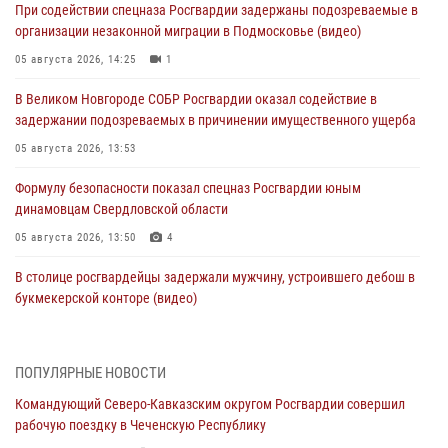
При содействии спецназа Росгвардии задержаны подозреваемые в
организации незаконной миграции в Подмосковье (видео)
05 августа 2026, 14:25
1
В Великом Новгороде СОБР Росгвардии оказал содействие в
задержании подозреваемых в причинении имущественного ущерба
05 августа 2026, 13:53
Формулу безопасности показал спецназ Росгвардии юным
динамовцам Свердловской области
05 августа 2026, 13:50
4
В столице росгвардейцы задержали мужчину, устроившего дебош в
букмекерской конторе (видео)
05 августа 2026, 13:25
1
В Удмуртии при силовой поддержке спецназа Росгвардии
ПОПУЛЯРНЫЕ НОВОСТИ
задержаны подозреваемые в мошенничестве под видом оказания
Командующий Северо-Кавказским округом Росгвардии совершил
оздоровительных услуг (видео)
рабочую поездку в Чеченскую Республику
05 августа 2026, 13:20
1
1