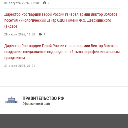
краеведения Луганской Народной Республики
04 августа 2026, 05:00
2
09 августа 2026, 05:00
Директор Росгвардии Герой России генерал армии Виктор Золотов
посетил кинологический центр ОДОН имени Ф.Э. Дзержинского
(видео)
28 июля 2026, 16:50
1
Директор Росгвардии Герой России генерал армии Виктор Золотов
поздравил специалистов подразделений тыла с профессиональным
праздником
31 июля 2026, 21:01
В ОГВ(с) завершилась служебная командировка сотрудников ОМОН
Росгвардии
20 июля 2026, 09:25
3
ПРАВИТЕЛЬСТВО РФ
Праздник «Один день с Росгвардией» к 105-летию Центрального
Официальный сайт
округа прошел на Поклонной горе
18 июля 2026, 13:43
15
1