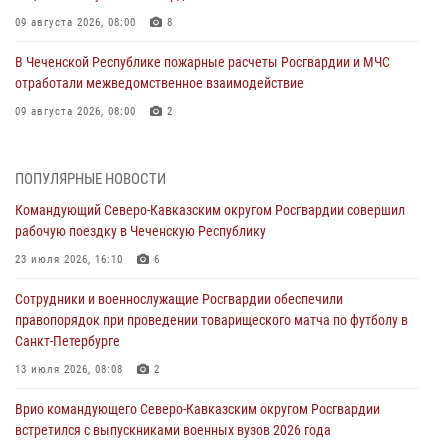
09 августа 2026, 08:00
8
В Чеченской Республике пожарные расчеты Росгвардии и МЧС
отработали межведомственное взаимодействие
09 августа 2026, 08:00
2
Лучшие футбольные команды Южного округа Росгвардии
определили на Кубани
ПОПУЛЯРНЫЕ НОВОСТИ
09 августа 2026, 07:00
Командующий Северо-Кавказским округом Росгвардии совершил
рабочую поездку в Чеченскую Республику
В Ульяновске росгвардейцы присоединились к донорской акции
(видео)
23 июля 2026, 16:10
6
09 августа 2026, 06:15
2
1
Сотрудники и военнослужащие Росгвардии обеспечили
правопорядок при проведении товарищеского матча по футболу в
В регионах Урала бойцам Росгвардии в зону СВО передали свежие
Санкт-Петербурге
тиражи газет
13 июля 2026, 08:08
2
09 августа 2026, 05:00
Врио командующего Северо-Кавказским округом Росгвардии
Росгвардейцы провели занятие по стрелковой подготовке для
встретился с выпускниками военных вузов 2026 года
воспитанников Центра детского, юношеского туризма и