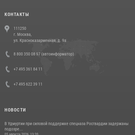
(видео)
30 июля 2026, 08:00
1
КОНТАКТЫ
В Челябинске росгвардейцы задержали злоумышленников,
111250
напавших на бригаду скорой помощи (видео)
г. Москва,
14 июля 2026, 12:20
1
ул. Красноказарменная, д. 9а
В Росгвардии прошла военно-научная конференция по обобщению
8 800 350 08 97 (автоинформатор)
боевого опыта
08 июля 2026, 07:01
+7 495 361 84 11
+7 495 622 39 11
НОВОСТИ
В Удмуртии при силовой поддержке спецназа Росгвардии задержаны
подозре...
05 августа 2026, 13:20