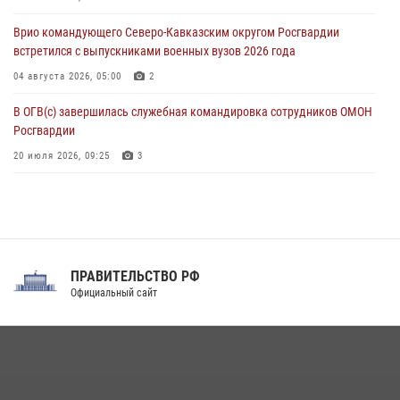
немецко‑фашистских захватчиков
Врио командующего Северо-Кавказским округом Росгвардии
05 августа 2026, 12:13
1
встретился с выпускниками военных вузов 2026 года
04 августа 2026, 05:00
2
В ОГВ(с) завершилась служебная командировка сотрудников ОМОН
Росгвардии
20 июля 2026, 09:25
3
Директор Росгвардии Герой России генерал армии Виктор Золотов
поздравил специалистов подразделений тыла с профессиональным
праздником
31 июля 2026, 21:01
ПРАВИТЕЛЬСТВО РФ
Праздник «Один день с Росгвардией» к 105-летию Центрального
Официальный сайт
округа прошел на Поклонной горе
18 июля 2026, 13:43
15
1
При силовой поддержке СОБР Росгвардии в Иркутской области
повели рейды по соблюдению миграционного законодательства