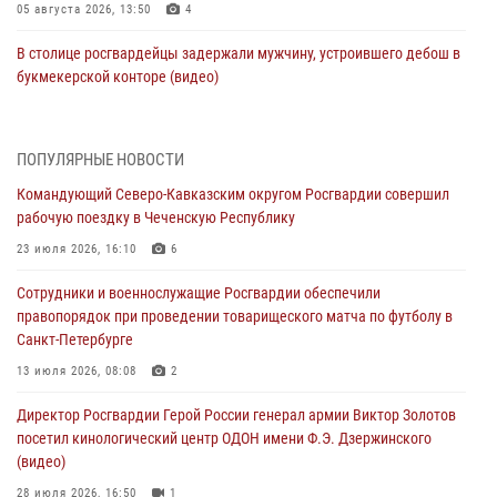
05 августа 2026, 13:50
4
В столице росгвардейцы задержали мужчину, устроившего дебош в
букмекерской конторе (видео)
05 августа 2026, 13:25
1
В Удмуртии при силовой поддержке спецназа Росгвардии
ПОПУЛЯРНЫЕ НОВОСТИ
задержаны подозреваемые в мошенничестве под видом оказания
Командующий Северо-Кавказским округом Росгвардии совершил
оздоровительных услуг (видео)
рабочую поездку в Чеченскую Республику
05 августа 2026, 13:20
1
1
23 июля 2026, 16:10
6
В Москве дети сотрудников и военнослужащих Росгвардии
Сотрудники и военнослужащие Росгвардии обеспечили
посетили мастер-класс по художественной гимнастике
правопорядок при проведении товарищеского матча по футболу в
05 августа 2026, 13:00
3
Санкт-Петербурге
Офицеры Росгвардии и ветераны войск правопорядка почтили
13 июля 2026, 08:08
2
память генерала армии Ивана Кирилловича Яковлева
Директор Росгвардии Герой России генерал армии Виктор Золотов
05 августа 2026, 12:40
6
посетил кинологический центр ОДОН имени Ф.Э. Дзержинского
(видео)
Росгвардейцы приняли участие в акции «Волна памяти»,
посвящённой 83‑й годовщине освобождения Белгорода от
28 июля 2026, 16:50
1