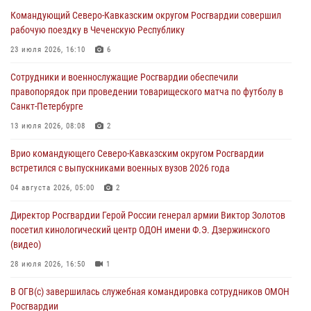
Росгвардейцы пресекли попытку руферов подняться на крышу
Командующий Северо-Кавказским округом Росгвардии совершил
Смольного собора в Санкт-Петербурге (видео)
рабочую поездку в Чеченскую Республику
07 августа 2026, 11:34
3
1
23 июля 2026, 16:10
6
В Курске росгвардейцы провели занятие по основам
Сотрудники и военнослужащие Росгвардии обеспечили
взрывобезопасности
правопорядок при проведении товарищеского матча по футболу в
07 августа 2026, 11:33
Санкт-Петербурге
Рэпер ST посетил раненых росгвардейцев в Главном военном
13 июля 2026, 08:08
2
клиническом госпитале ведомства
Врио командующего Северо-Кавказским округом Росгвардии
07 августа 2026, 11:18
2
встретился с выпускниками военных вузов 2026 года
В Ставрополе офицеры Росгвардии стали участниками пресс-
04 августа 2026, 05:00
2
конференции по вопросам в сфере оборота оружия
Директор Росгвардии Герой России генерал армии Виктор Золотов
07 августа 2026, 11:00
посетил кинологический центр ОДОН имени Ф.Э. Дзержинского
(видео)
28 июля 2026, 16:50
1
В ОГВ(с) завершилась служебная командировка сотрудников ОМОН
Росгвардии