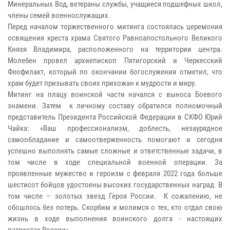
Минеральных Вод, ветераны службы, учащиеся подшефных школ,
члены семей военнослужащих.
Перед началом торжественного митинга состоялась церемония
освящения креста храма Святого Равноапостольного Великого
Князя Владимира, расположенного на территории центра.
Молебен провел архиепископ Пятигорский и Черкесский
Феофилакт, который по окончании богослужения отметил, что
храм будет призывать своих прихожан к мудрости и миру.
Митинг на плацу воинской части начался с выноса Боевого
знамени. Затем к личному составу обратился полномочный
представитель Президента Российской Федерации в СКФО Юрий
Чайка: «Ваш профессионализм, доблесть, незаурядное
самообладание и самоотверженность помогают и сегодня
успешно выполнять самые сложные и ответственные задачи, в
том числе в ходе специальной военной операции. За
проявленные мужество и героизм с февраля 2022 года больше
шестисот бойцов удостоены высоких государственных наград. В
том числе – золотых звезд Героя России. К сожалению, не
обошлось без потерь. Скорбим и молимся о тех, кто отдал свою
жизнь в ходе выполнения воинского долга - настоящих
патриотах России».