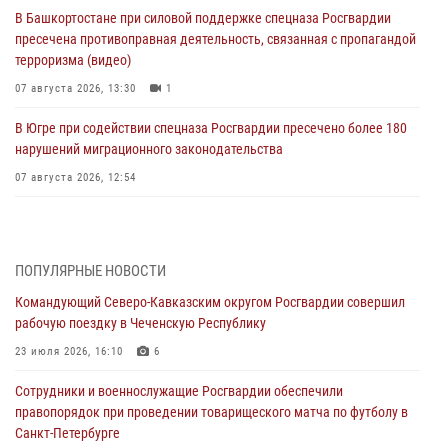
В Башкортостане при силовой поддержке спецназа Росгвардии
пресечена противоправная деятельность, связанная с пропагандой
терроризма (видео)
07 августа 2026, 13:30
1
В Югре при содействии спецназа Росгвардии пресечено более 180
нарушений миграционного законодательства
07 августа 2026, 12:54
Тонувшего ребенка спас росгвардеец в Краснодарском крае
07 августа 2026, 12:37
ПОПУЛЯРНЫЕ НОВОСТИ
Юные гости из летних лагерей посетили кинологический центр
Командующий Северо-Кавказским округом Росгвардии совершил
Росгвардии (видео)
рабочую поездку в Чеченскую Республику
07 августа 2026, 12:20
3
1
23 июля 2026, 16:10
6
Представители ФСБ России по Уральскому округу Росгвардии и
Сотрудники и военнослужащие Росгвардии обеспечили
ветераны военной контрразведки почтили память Николая
правопорядок при проведении товарищеского матча по футболу в
Кузнецова
Санкт-Петербурге
07 августа 2026, 12:00
4