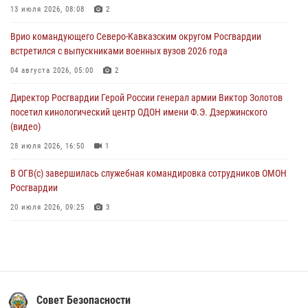
13 июля 2026, 08:08
2
Ветеран войск правопорядка генерал-майор Иван Пияшев – герой
Врио командующего Северо-Кавказским округом Росгвардии
выпуска «Легенды армии с Александром Маршалом»
встретился с выпускниками военных вузов 2026 года
07 августа 2026, 12:00
04 августа 2026, 05:00
2
Росгвардейцы пресекли попытку руферов подняться на крышу
Директор Росгвардии Герой России генерал армии Виктор Золотов
Смольного собора в Санкт-Петербурге (видео)
посетил кинологический центр ОДОН имени Ф.Э. Дзержинского
07 августа 2026, 11:34
3
1
(видео)
28 июля 2026, 16:50
1
В ОГВ(с) завершилась служебная командировка сотрудников ОМОН
Росгвардии
20 июля 2026, 09:25
3
Директор Росгвардии Герой России генерал армии Виктор Золотов
поздравил специалистов подразделений тыла с профессиональным
праздником
31 июля 2026, 21:01
Совет Безопасности