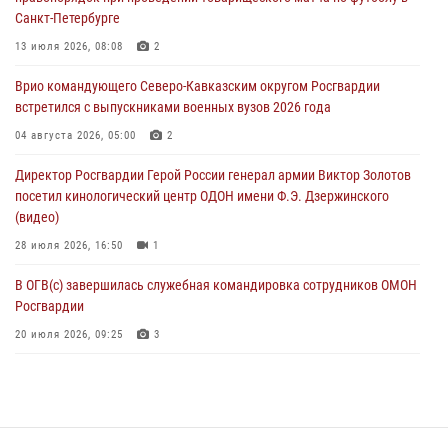
08 августа 2026, 09:29
2
Санкт-Петербурге
В Северо-Западном округе Росгвардии продолжаются мероприятия
13 июля 2026, 08:08
2
в честь юбилея ведомства
Врио командующего Северо-Кавказским округом Росгвардии
08 августа 2026, 09:03
1
встретился с выпускниками военных вузов 2026 года
Росгвардейцы в ЛНР совершенствуют навыки тактической
04 августа 2026, 05:00
2
медицины с учетом опыта СВО
Директор Росгвардии Герой России генерал армии Виктор Золотов
08 августа 2026, 09:00
2
посетил кинологический центр ОДОН имени Ф.Э. Дзержинского
(видео)
28 июля 2026, 16:50
1
В ОГВ(с) завершилась служебная командировка сотрудников ОМОН
Росгвардии
20 июля 2026, 09:25
3
Директор Росгвардии Герой России генерал армии Виктор Золотов
поздравил специалистов подразделений тыла с профессиональным
праздником
31 июля 2026, 21:01