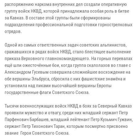
распоряжению наркома внутренних дел создали оперативную
группу войск НКВД, которой принадлежала особая роль в битве
за Кавказ. В составе этой группы были сформированы
подразделения профессиональной подготовки горнострелковых
отрядов.
Одной из самых ответственных задач советских альпинистов,
сражавшихся в рядах войск НКВД, стало блестящее выполнение
приказа Верховного главнокомандующего. На горных перевалах
ещё шли ожесточённые бои, когда группа скалолазов во главе с
Александром Гусевым совершила сложнейшее восхождение на
обе вершины Эльбруса, сбросила с них фашистские знамёна и
установила над пиками высочайшей вершины Европы
государственные флаги Советского Союза.
Тысячи военнослужащих войск НКВД в боях за Северный Кавказ
проявили мужество и отвагу, среди них младший сержант Петр
Парфенович Барбашев, младший лейтенант Петр Кузьмич Гужвин,
сержант Петр Тихонович Таран, которым посмертно присвоено
звание Героя Советского Союза.