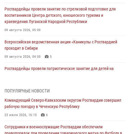
Росгвардейцы провели занятие по стрелковой подготовке для
воспитанников Центра детского, юношеского туризма и
краеведения Луганской Народной Республики
09 августа 2026, 05:00
Всероссийская ведомственная акции «Каникулы с Росгвардией
проходит в Сибири
09 августа 2026, 04:00
5
Росгвардейцы провели патриотическое занятие для детей на
Поклонной горе в Москве (видео)
08 августа 2026, 14:10
3
1
ПОПУЛЯРНЫЕ НОВОСТИ
В ЛНР росгвардейцы провели тренировку по единоборствам для
Командующий Северо-Кавказским округом Росгвардии совершил
юных воспитанников спортивной школы
рабочую поездку в Чеченскую Республику
08 августа 2026, 13:00
1
23 июля 2026, 16:10
6
Сотрудники Росгвардии присоединились к утренней разминке у
Сотрудники и военнослужащие Росгвардии обеспечили
стен музея истории космонавтики в Калуге
правопорядок при проведении товарищеского матча по футболу в