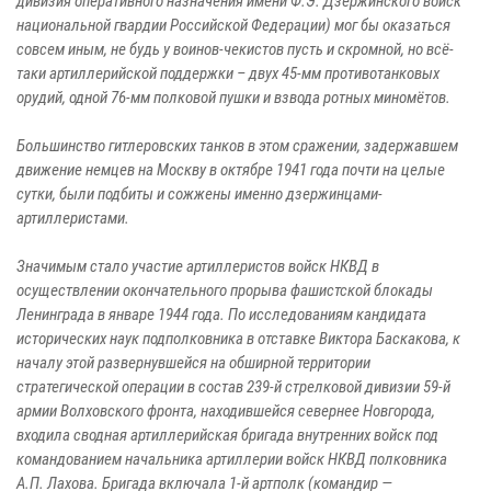
дивизия оперативного назначения имени Ф.Э. Дзержинского войск
национальной гвардии Российской Федерации) мог бы оказаться
совсем иным, не будь у воинов-чекистов пусть и скромной, но всё-
таки артиллерийской поддержки – двух 45-мм противотанковых
орудий, одной 76-мм полковой пушки и взвода ротных миномётов.
Большинство гитлеровских танков в этом сражении, задержавшем
движение немцев на Москву в октябре 1941 года почти на целые
сутки, были подбиты и сожжены именно дзержинцами-
артиллеристами.
Значимым стало участие артиллеристов войск НКВД в
осуществлении окончательного прорыва фашистской блокады
Ленинграда в январе 1944 года. По исследованиям кандидата
исторических наук подполковника в отставке Виктора Баскакова, к
началу этой развернувшейся на обширной территории
стратегической операции в состав 239-й стрелковой дивизии 59-й
армии Волховского фронта, находившейся севернее Новгорода,
входила сводная артиллерийская бригада внутренних войск под
командованием начальника артиллерии войск НКВД полковника
А.П. Лахова. Бригада включала 1-й артполк (командир —