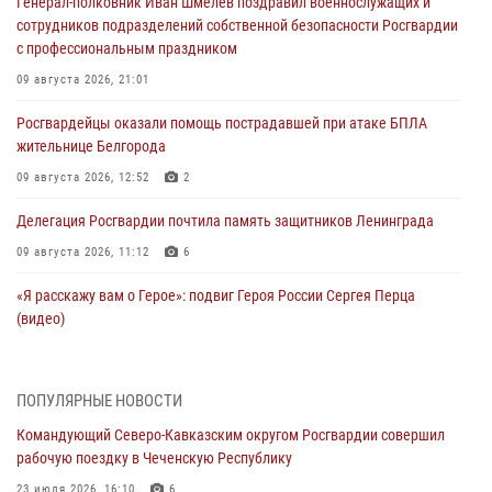
Генерал-полковник Иван Шмелев поздравил военнослужащих и
сотрудников подразделений собственной безопасности Росгвардии
с профессиональным праздником
09 августа 2026, 21:01
Росгвардейцы оказали помощь пострадавшей при атаке БПЛА
жительнице Белгорода
09 августа 2026, 12:52
2
Делегация Росгвардии почтила память защитников Ленинграда
09 августа 2026, 11:12
6
«Я расскажу вам о Герое»: подвиг Героя России Сергея Перца
(видео)
09 августа 2026, 11:00
1
Росгвардейцы в зоне СВО передали подарки детям и помогли
ПОПУЛЯРНЫЕ НОВОСТИ
нуждающимся гражданам
Командующий Северо-Кавказским округом Росгвардии совершил
09 августа 2026, 09:00
рабочую поездку в Чеченскую Республику
В Чеченской Республике пожарные расчеты Росгвардии и МЧС
23 июля 2026, 16:10
6