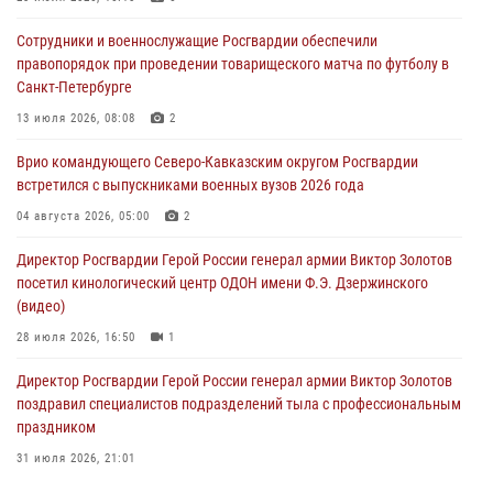
отработали межведомственное взаимодействие
Сотрудники и военнослужащие Росгвардии обеспечили
09 августа 2026, 08:00
2
правопорядок при проведении товарищеского матча по футболу в
Санкт-Петербурге
В Центральных регионах России продолжается ведомственная
акция «Каникулы с Росгвардией»
13 июля 2026, 08:08
2
09 августа 2026, 08:00
8
Врио командующего Северо-Кавказским округом Росгвардии
встретился с выпускниками военных вузов 2026 года
В Кузбассе росгвардейцы помогли вернуть горожанке пропавшую
мать
04 августа 2026, 05:00
2
09 августа 2026, 07:00
Директор Росгвардии Герой России генерал армии Виктор Золотов
посетил кинологический центр ОДОН имени Ф.Э. Дзержинского
(видео)
28 июля 2026, 16:50
1
Директор Росгвардии Герой России генерал армии Виктор Золотов
поздравил специалистов подразделений тыла с профессиональным
праздником
31 июля 2026, 21:01