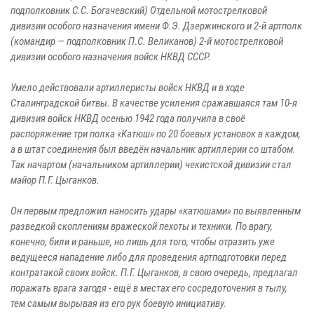
подполковник C.C. Богачевский) Отдельной мотострелковой
дивизии особого назначения имени Ф.Э. Дзержинского и 2-й артполк
(командир — подполковник П.С. Великанов) 2-й мотострелковой
дивизии особого назначения войск НКВД СССР.
Умело действовали артиллеристы войск НКВД и в ходе
Сталинградской битвы. В качестве усиления сражавшаяся там 10-я
дивизия войск НКВД осенью 1942 года получила в своё
распоряжение три полка «Катюш» по 20 боевых установок в каждом,
а в штат соединения был введён начальник артиллерии со штабом.
Так начартом (начальником артиллерии) чекистской дивизии стал
майор П.Г. Цыганков.
Он первым предложил наносить удары «катюшами» по выявленным
разведкой скоплениям вражеской пехоты и техники. По врагу,
конечно, били и раньше, но лишь для того, чтобы отразить уже
ведущееся нападение либо для проведения артподготовки перед
контратакой своих войск. П.Г. Цыганков, в свою очередь, предлагал
поражать врага загодя - ещё в местах его сосредоточения в тылу,
тем самым вырывая из его рук боевую инициативу.