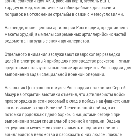
артиллерийский круг АК-3, рабочая карта, буссоль БШ-1,
хордоугломер, металлическая таблица-бланк для расчета
поправок на отклонение стрельбы в связи с метеоусловиями.
На стенде, посвященном артиллерии Росгвардии, представлены
макеты орудий, вымпелы современных артиллерийских частей
ведомства, нагрудные знаки артиллеристов.
Отдельного внимания заслуживают квадрокоптер разведки
целей и электронный прибор для производства расчетов – этими
средствами пользуются нынешние артиллеристы Росгвардии для
выполнения задач специальной военной операции.
Начальник Центрального музея Росгвардии полковник Сергей
Мазур на открытии выставки отметил, что артиллеристы войск
правопорядка внесли весомый вклад в победу над фашистскими
захватчиками в годы Великой Отечественной войны, а их
потомки продолжают дело борьбы с нацистами сегодня при
выполнении задач специальной военной операции. Задача
сотрудников музея – сохранить память о подвигах воинов-
артиллеристов ведомства и рассказать о них людям, прежде