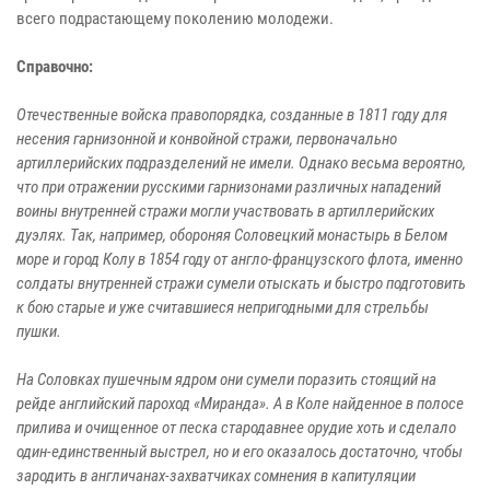
всего подрастающему поколению молодежи.
Справочно:
Отечественные войска правопорядка, созданные в 1811 году для
несения гарнизонной и конвойной стражи, первоначально
артиллерийских подразделений не имели. Однако весьма вероятно,
что при отражении русскими гарнизонами различных нападений
воины внутренней стражи могли участвовать в артиллерийских
дуэлях. Так, например, обороняя Соловецкий монастырь в Белом
море и город Колу в 1854 году от англо-французского флота, именно
солдаты внутренней стражи сумели отыскать и быстро подготовить
к бою старые и уже считавшиеся непригодными для стрельбы
пушки.
На Соловках пушечным ядром они сумели поразить стоящий на
рейде английский пароход «Миранда». А в Коле найденное в полосе
прилива и очищенное от песка стародавнее орудие хоть и сделало
один-единственный выстрел, но и его оказалось достаточно, чтобы
зародить в англичанах-захватчиках сомнения в капитуляции