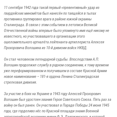
11 сентября 1942 года такой первый «превентивный» удар из
гвардейских миномётов был нанесён по таящейся в тылах
противника группировке врага в районе южной окраины
Сталинграда. В связи с этим событием в летописи Великой
Отечественной войны впервые было упомянуто имя ещё никому не
известного, но участвовавшего в организации этого
ошеломительного артналёта лейтенанта-артиллериста Алексея
Прохоровича Волошина из 10-й дивизии войск НКВД.
Он стал человеком легендарной судьбы. Впоследствии А.П.
Волошин продолжил службу в родном соединении, к тому времени
уже переформированном и получившем в составе Красной Армии
новое наименование – 181-я ордена Ленина Сталинградская
стрелковая дивизия.
За участие в боях на Украине в 1943 году Алексей Прохорович
Волошин был удостоен звания Героя Советского Союза. Пять раз за
войну он был ранен. Он участвовал в Параде Победы 24 июня 1945
года, где горделиво нёс по Красной площади знамя Военной
артиллерийской академии имени Ф.Э. Дзержинского, в которой