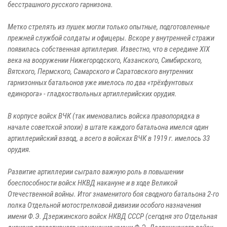
бесстрашного русского гарнизона.
Метко стрелять из пушек могли только опытные, подготовленные
прежней службой солдаты и офицеры. Вскоре у внутренней стражи
появилась собственная артиллерия. Известно, что в середине XIX
века на вооружении Нижегородского, Казанского, Симбирского,
Вятского, Пермского, Самарского и Саратовского внутренних
гарнизонных батальонов уже имелось по два «трёхфунтовых
единорога» - гладкоствольных артиллерийских орудия.
В корпусе войск ВЧК (так именовались войска правопорядка в
начале советской эпохи) в штате каждого батальона имелся один
артиллерийский взвод, а всего в войсках ВЧК в 1919 г. имелось 33
орудия.
Развитие артиллерии сыграло важную роль в повышении
боеспособности войск НКВД накануне и в ходе Великой
Отечественной войны. Итог знаменитого боя сводного батальона 2-го
полка Отдельной мотострелковой дивизии особого назначения
имени Ф.Э. Дзержинского войск НКВД СССР (сегодня это Отдельная