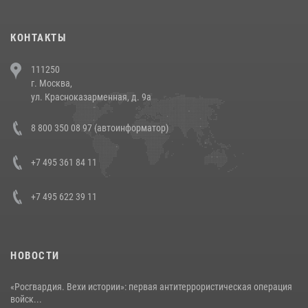
(видео)
30 июля 2026, 08:00
1
КОНТАКТЫ
В Челябинске росгвардейцы задержали злоумышленников,
111250
напавших на бригаду скорой помощи (видео)
г. Москва,
14 июля 2026, 12:20
1
ул. Красноказарменная, д. 9а
В Росгвардии прошла военно-научная конференция по обобщению
8 800 350 08 97 (автоинформатор)
боевого опыта
08 июля 2026, 07:01
+7 495 361 84 11
+7 495 622 39 11
НОВОСТИ
«Росгвардия. Вехи истории»: первая антитеррористическая операция
войск...