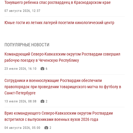
Тонувшего ребенка спас росгвардеец в Краснодарском крае
07 августа 2026, 12:37
Юные гости из летних лагерей посетили кинологический центр
Росгвардии (видео)
07 августа 2026, 12:20
3
1
ПОПУЛЯРНЫЕ НОВОСТИ
Ветеран войск правопорядка генерал-майор Иван Пияшев – герой
Командующий Северо-Кавказским округом Росгвардии совершил
выпуска «Легенды армии с Александром Маршалом»
рабочую поездку в Чеченскую Республику
07 августа 2026, 12:00
23 июля 2026, 16:10
6
Представители ФСБ России по Уральскому округу Росгвардии и
Сотрудники и военнослужащие Росгвардии обеспечили
ветераны военной контрразведки почтили память Николая
правопорядок при проведении товарищеского матча по футболу в
Кузнецова
Санкт-Петербурге
07 августа 2026, 12:00
4
13 июля 2026, 08:08
2
Росгвардейцы пресекли попытку руферов подняться на крышу
Врио командующего Северо-Кавказским округом Росгвардии
Смольного собора в Санкт-Петербурге (видео)
встретился с выпускниками военных вузов 2026 года
07 августа 2026, 11:34
3
1
04 августа 2026, 05:00
2