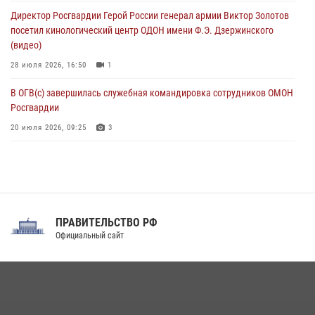
В Курске росгвардейцы провели занятие по основам
Директор Росгвардии Герой России генерал армии Виктор Золотов
взрывобезопасности
посетил кинологический центр ОДОН имени Ф.Э. Дзержинского
07 августа 2026, 11:33
(видео)
28 июля 2026, 16:50
1
В ОГВ(с) завершилась служебная командировка сотрудников ОМОН
Росгвардии
20 июля 2026, 09:25
3
Директор Росгвардии Герой России генерал армии Виктор Золотов
поздравил специалистов подразделений тыла с профессиональным
праздником
31 июля 2026, 21:01
ПРАВИТЕЛЬСТВО РФ
Праздник «Один день с Росгвардией» к 105-летию Центрального
Официальный сайт
округа прошел на Поклонной горе
18 июля 2026, 13:43
15
1
При силовой поддержке СОБР Росгвардии в Иркутской области
повели рейды по соблюдению миграционного законодательства