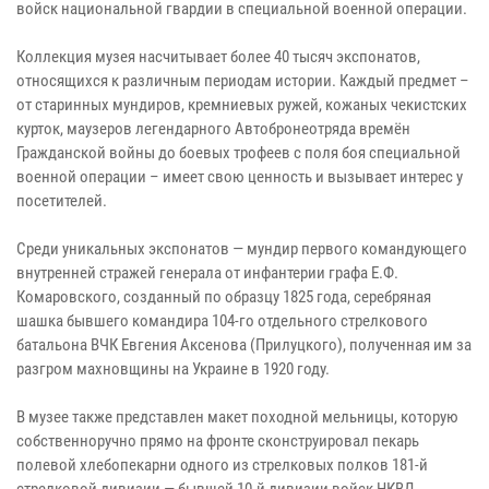
войск национальной гвардии в специальной военной операции.
Коллекция музея насчитывает более 40 тысяч экспонатов,
относящихся к различным периодам истории. Каждый предмет –
от старинных мундиров, кремниевых ружей, кожаных чекистских
курток, маузеров легендарного Автобронеотряда времён
Гражданской войны до боевых трофеев с поля боя специальной
военной операции – имеет свою ценность и вызывает интерес у
посетителей.
Среди уникальных экспонатов — мундир первого командующего
внутренней стражей генерала от инфантерии графа Е.Ф.
Комаровского, созданный по образцу 1825 года, серебряная
шашка бывшего командира 104-го отдельного стрелкового
батальона ВЧК Евгения Аксенова (Прилуцкого), полученная им за
разгром махновщины на Украине в 1920 году.
В музее также представлен макет походной мельницы, которую
собственноручно прямо на фронте сконструировал пекарь
полевой хлебопекарни одного из стрелковых полков 181-й
стрелковой дивизии — бывшей 10-й дивизии войск НКВД,