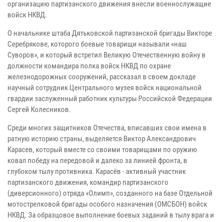
организацию партизанского движения внесли военнослужащие
войск НКВД.
О начальнике штаба Дятьковской партизанской бригады Викторе
Серебрякове, которого боевые товарищи называли «наш
Суворов», и который встретил Великую Отечественную войну в
должности командира полка войск НКВД по охране
железнодорожных сооружений, рассказал в своем докладе
научный сотрудник Центрального музея войск национальной
гвардии заслуженный работник культуры Российской Федерации
Сергей Колесников.
Среди многих защитников Отечества, вписавших свои имена в
ратную историю страны, выделяется Виктор Александрович
Карасев, который вместе со своими товарищами по оружию
ковал победу на передовой и далеко за линией фронта, в
глубоком тылу противника. Карасёв - активный участник
партизанского движения, командир партизанского
(диверсионного) отряда «Олимп», созданного на базе Отдельной
мотострелковой бригады особого назначения (ОМСБОН) войск
НКВД. За образцовое выполнение боевых заданий в тылу врага и