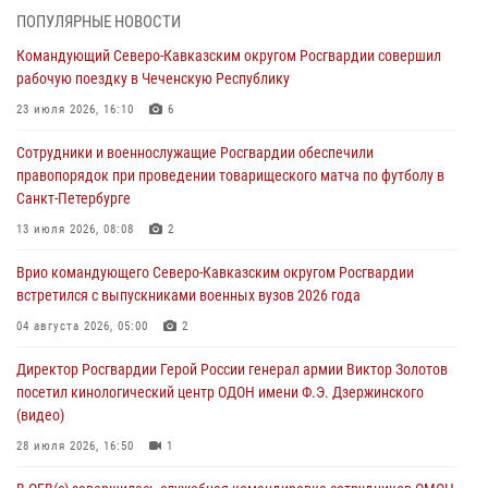
06 августа 2026, 12:35
1
ПОПУЛЯРНЫЕ НОВОСТИ
Командующий Северо-Кавказским округом Росгвардии совершил
Росгвардейцы провели выставку вооружения для участников сбора
рабочую поездку в Чеченскую Республику
«Гвардеец» в Пензе (видео)
23 июля 2026, 16:10
6
06 августа 2026, 12:00
2
1
Сотрудники и военнослужащие Росгвардии обеспечили
В Курске росгвардейцы приняли участие в митинге, посвященном
правопорядок при проведении товарищеского матча по футболу в
второй годовщине вторжения ВСУ на территорию области
Санкт-Петербурге
06 августа 2026, 11:56
4
13 июля 2026, 08:08
2
В Санкт-Петербурге наряд Росгвардии задержал правонарушителя,
Врио командующего Северо-Кавказским округом Росгвардии
угрожавшего подростку травматическим пистолетом
встретился с выпускниками военных вузов 2026 года
06 августа 2026, 11:33
1
04 августа 2026, 05:00
2
В Зауралье при содействии СОБР Росгвардии ликвидирована
Директор Росгвардии Герой России генерал армии Виктор Золотов
крупная нарколаборатория
посетил кинологический центр ОДОН имени Ф.Э. Дзержинского
06 августа 2026, 11:27
(видео)
28 июля 2026, 16:50
1