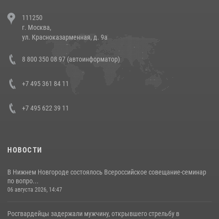
В Челябинске росгвардейцы задержали злоумышленников,
111250
напавших на бригаду скорой помощи (видео)
г. Москва,
14 июля 2026, 12:20
1
ул. Красноказарменная, д. 9а
В Росгвардии прошла военно-научная конференция по обобщению
8 800 350 08 97 (автоинформатор)
боевого опыта
08 июля 2026, 07:01
+7 495 361 84 11
+7 495 622 39 11
НОВОСТИ
В Нижнем Новгороде состоялось Всероссийское совещание-семинар
по вопро...
06 августа 2026, 14:47
Росгвардейцы задержали мужчину, открывшего стрельбу в