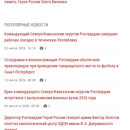
память Героя России Олега Визнюка
06 августа 2026, 14:36
2
В кинологическом центре Уральского округа Росгвардии почтили
ПОПУЛЯРНЫЕ НОВОСТИ
память товарищей, погибших при исполнении воинского долга
Командующий Северо-Кавказским округом Росгвардии совершил
06 августа 2026, 13:29
5
рабочую поездку в Чеченскую Республику
В Центральном округе Росгвардии прошли мероприятия к
23 июля 2026, 16:10
6
108‑летию генерала армии И.К. Яковлева
Сотрудники и военнослужащие Росгвардии обеспечили
06 августа 2026, 13:24
правопорядок при проведении товарищеского матча по футболу в
Санкт-Петербурге
Росгвардейцы задержали мужчину, открывшего стрельбу в
Подмосковье (видео)
13 июля 2026, 08:08
2
06 августа 2026, 12:35
1
Врио командующего Северо-Кавказским округом Росгвардии
встретился с выпускниками военных вузов 2026 года
Росгвардейцы провели выставку вооружения для участников сбора
«Гвардеец» в Пензе (видео)
04 августа 2026, 05:00
2
06 августа 2026, 12:00
2
1
Директор Росгвардии Герой России генерал армии Виктор Золотов
посетил кинологический центр ОДОН имени Ф.Э. Дзержинского
В Курске росгвардейцы приняли участие в митинге, посвященном
(видео)