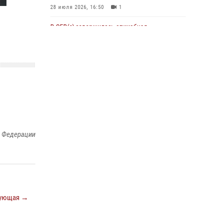
28 июля 2026, 16:50
1
В ОГВ(с) завершилась служебная
командировка сотрудников ОМОН
Росгвардии
20 июля 2026, 09:25
3
Директор Росгвардии Герой России генерал
армии Виктор Золотов поздравил
специалистов подразделений тыла с
профессиональным праздником
31 июля 2026, 21:01
й Федерации
Праздник «Один день с Росгвардией» к 105-
летию Центрального округа прошел на
Поклонной горе
18 июля 2026, 13:43
15
1
ующая →
При силовой поддержке СОБР Росгвардии в
Иркутской области повели рейды по
соблюдению миграционного