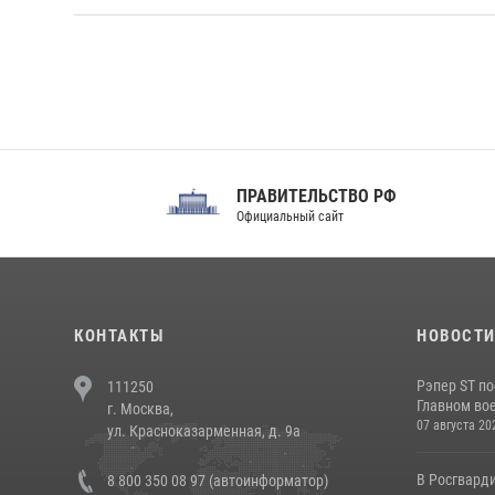
ПРАВИТЕЛЬСТВО РФ
Сов
Официальный сайт
Феде
КОНТАКТЫ
НОВОСТ
Рэпер ST п
111250
Главном вое
г. Москва,
07 августа 20
ул. Красноказарменная, д. 9а
В Росгвард
8 800 350 08 97 (автоинформатор)