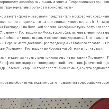
портивному многоборью и лыжным гонкам. В соревнованиях приняли 
из территориальных органов и воинских частей.
ном зачете «бронзу» завоевали представители московского соединен
щественного порядка, центра подготовки личного состава (г. Электро
ия Росгвардии по Липецкой области. Серебряные кубки получили спо
 Управления Росгвардии по Московской области, Управления Росгвар
кой области и полка охраны и обеспечения управления Центрального 
ии. Первые места достались росгвардейцам из Главного Управления 
кве, Управления Росгвардии по Ярославкой области и полка связи.
ами, медалями и грамотами приняли участие начальник Управления 
Астафьев, командиры спецподразделений, начальник физической под
ндр Шелемех и старший тренер спортивной команды округа подполко
мирована сборная команда, которая отправится на всероссийские сор