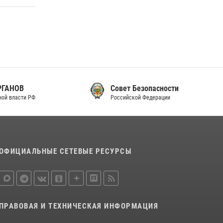
законодательства (видео)
30 июля 2026, 08:00
1
В Челябинске росгвардейцы задержали
злоумышленников, напавших на бригаду
скорой помощи (видео)
14 июля 2026, 12:20
1
Совет Безопасности
Российской Федерации
В Росгвардии прошла военно-научная
конференция по обобщению боевого опыта
08 июля 2026, 07:01
ОФИЦИАЛЬНЫЕ СЕТЕВЫЕ РЕСУРСЫ
ПРАВОВАЯ И ТЕХНИЧЕСКАЯ ИНФОРМАЦИЯ