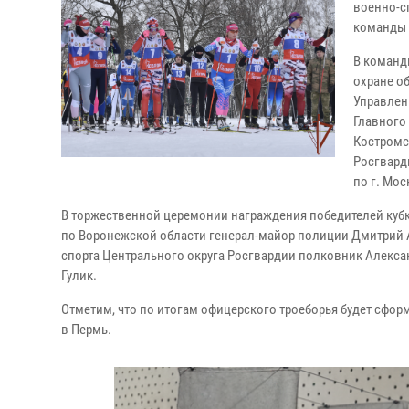
военно-с
команды 
В команд
охране об
Управлен
Главного
Костромс
Росгвард
по г. Мос
В торжественной церемонии награждения победителей кубк
по Воронежской области генерал-майор полиции Дмитрий 
спорта Центрального округа Росгвардии полковник Алекса
Гулик.
Отметим, что по итогам офицерского троеборья будет сфор
в Пермь.