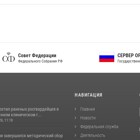
ет Федерации
СЕРВЕР ОРГАНОВ
рального Собрания РФ
Государственной власти РФ
И
НАВИГАЦИЯ
осетил раненых росгвардейцев в
Главная
нном клиническом г...
Новости
26, 11:18
Федеральная служба
Деятельность
ии завершился методический сбор