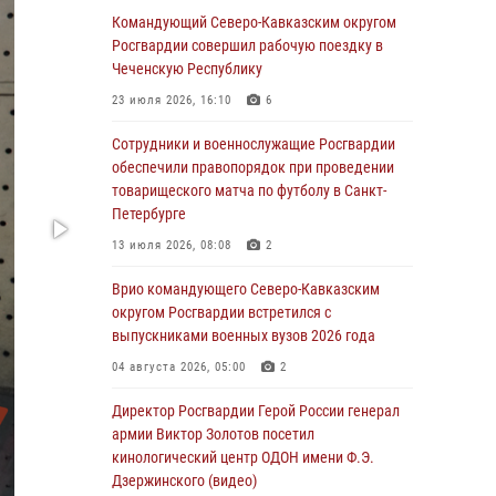
Командующий Северо-Кавказским округом
07 августа 2026, 09:52
Росгвардии совершил рабочую поездку в
Чеченскую Республику
В Росгвардии завершился методический
сбор с руководящим составом военно-
23 июля 2026, 16:10
6
политических органов
Сотрудники и военнослужащие Росгвардии
07 августа 2026, 09:05
3
обеспечили правопорядок при проведении
товарищеского матча по футболу в Санкт-
Мастер-класс по боевым искусствам провели
Петербурге
росгвардейцы в Херсонской области
13 июля 2026, 08:08
2
07 августа 2026, 08:49
Врио командующего Северо-Кавказским
Росгвардейцы задержали хулигана,
округом Росгвардии встретился с
пугавшего пневматическим пистолетом
выпускниками военных вузов 2026 года
граждан центре Санкт-Петербурга
04 августа 2026, 05:00
2
07 августа 2026, 08:33
2
Директор Росгвардии Герой России генерал
В центре Москвы росгвардейцы задержали
армии Виктор Золотов посетил
мужчину, пытавшегося проникнуть на
кинологический центр ОДОН имени Ф.Э.
охраняемый объект через крышу (видео)
Дзержинского (видео)
07 августа 2026, 08:04
1