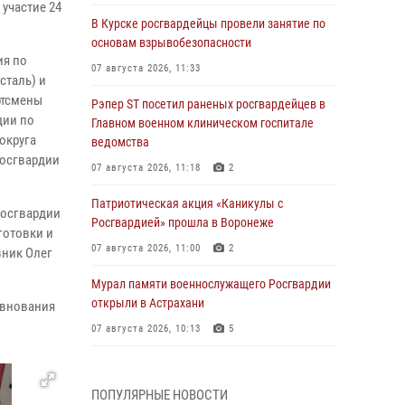
участие 24
В Курске росгвардейцы провели занятие по
основам взрывобезопасности
ия по
07 августа 2026, 11:33
сталь) и
ртсмены
Рэпер ST посетил раненых росгвардейцев в
дии по
Главном военном клиническом госпитале
округа
ведомства
Росгвардии
07 августа 2026, 11:18
2
Патриотическая акция «Каникулы с
Росгвардии
Росгвардией» прошла в Воронеже
готовки и
07 августа 2026, 11:00
2
вник Олег
Мурал памяти военнослужащего Росгвардии
открыли в Астрахани
евнования
07 августа 2026, 10:13
5
При содействии спецназа Росгвардии
задержаны подозреваемые в организации
ПОПУЛЯРНЫЕ НОВОСТИ
масштабной мошеннической схемы