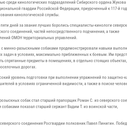
ью среди кинологических подразделений Сибирского ордена Жукова 
циональной гвардии Российской Федерации, приуроченный к 117-й го
зования кинологической службы.
е пяти дней за звание лучших боролись специалисты-кинологи северск
ского соединений, частей непосредственного подчинения, а также
лений ОМОН территориальных управлений.
 с минно-разыскными собаками продемонстрировали навыки выпол
х задач в условиях, максимально приближенных к боевым. Им предс
ть спрятанные предметы в помещениях, в отдельно стоящих объектах,
проселочных дорогах.
ысокий уровень подготовки при выполнении упражнений по защитно-к
ителей в условиях ограниченной видимости, а также в поиске челов
-розыскных собак стал старший прапорщик Роман С. из северского со
 собаками показал старший сержант Вадим Т. из воинской части,
северского соединения Росгвардии полковник Павел Пинигин. Побед