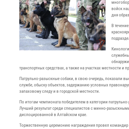
многобор
войск на
дня обра
В течени
краснояр
подразде
Кинологи
служебны
обнаружи
транспортных средствах, а также на участках местности и 
Патрульно-разыскные собаки, в свою очередь, показали в
службе, обыску объектов, задержанию условных правонаруш
запаховому следу и в городской местности.
По итогам чемпионата победителем в категории патрульно
Лучший результат среди специалистов с минно-разыскными
дислоцированной в Алтайском крае.
Торжественную церемонию награждения провел командир 