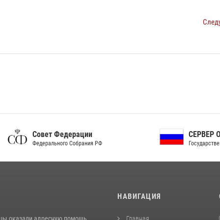
След
ет Федерации
СЕРВЕР ОРГАНОВ
рального Собрания РФ
Государственной власти РФ
И
НАВИГАЦИЯ
цы оказали адресную помощь
Главная