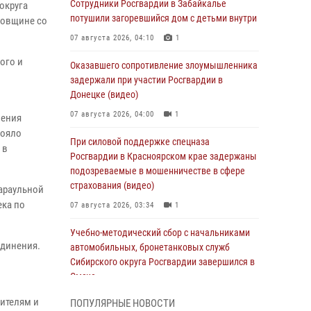
Сотрудники Росгвардии в Забайкалье
округа
потушили загоревшийся дом с детьми внутри
довщине со
07 августа 2026, 04:10
1
ого и
Оказавшего сопротивление злоумышленника
задержали при участии Росгвардии в
Донецке (видео)
07 августа 2026, 04:00
1
нения
тояло
При силовой поддержке спецназа
 в
Росгвардии в Красноярском крае задержаны
подозреваемые в мошенничестве в сфере
страхования (видео)
араульной
ека по
07 августа 2026, 03:34
1
Учебно-методический сбор с начальниками
единения.
автомобильных, бронетанковых служб
Сибирского округа Росгвардии завершился в
Омске
07 августа 2026, 02:53
3
ителям и
ПОПУЛЯРНЫЕ НОВОСТИ