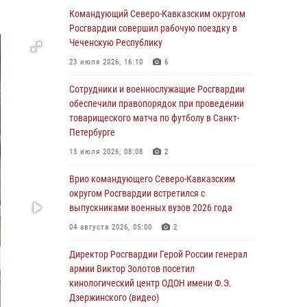
Генерал-полковник Олег Плохой поздравил
Командующий Северо-Кавказским округом
специалистов организационно-штатных
Росгвардии совершил рабочую поездку в
подразделений Росгвардии с
Чеченскую Республику
профессиональным праздником
23 июля 2026, 16:10
6
06 августа 2026, 21:01
Сотрудники и военнослужащие Росгвардии
В Нижнем Новгороде состоялось
обеспечили правопорядок при проведении
Всероссийское совещание-семинар по
товарищеского матча по футболу в Санкт-
вопросам развития вневедомственной
Петербурге
охраны Росгвардии (видео)
13 июля 2026, 08:08
2
06 августа 2026, 14:47
10
1
Врио командующего Северо-Кавказским
В Брянске сотрудники и военнослужащие
округом Росгвардии встретился с
Росгвардии почтили память Героя России
выпускниками военных вузов 2026 года
Олега Визнюка
04 августа 2026, 05:00
2
06 августа 2026, 14:36
2
Директор Росгвардии Герой России генерал
В кинологическом центре Уральского округа
армии Виктор Золотов посетил
Росгвардии почтили память товарищей,
кинологический центр ОДОН имени Ф.Э.
погибших при исполнении воинского долга
Дзержинского (видео)