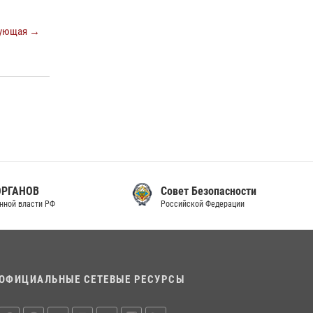
законодательства (видео)
ующая →
30 июля 2026, 08:00
1
В Челябинске росгвардейцы задержали
злоумышленников, напавших на бригаду
скорой помощи (видео)
14 июля 2026, 12:20
1
В Росгвардии прошла военно-научная
конференция по обобщению боевого опыта
08 июля 2026, 07:01
Совет Безопасности
Российской Федерации
ОФИЦИАЛЬНЫЕ СЕТЕВЫЕ РЕСУРСЫ