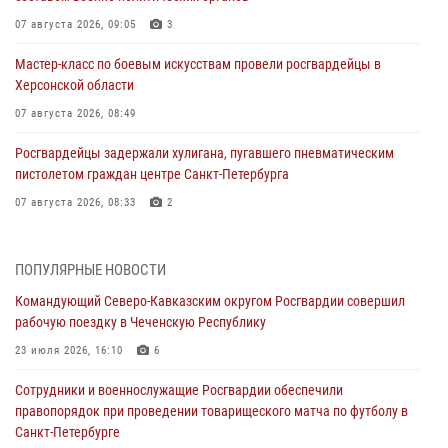
07 августа 2026, 09:05
3
Мастер-класс по боевым искусствам провели росгвардейцы в
Херсонской области
07 августа 2026, 08:49
Росгвардейцы задержали хулигана, пугавшего пневматическим
пистолетом граждан центре Санкт-Петербурга
07 августа 2026, 08:33
2
В центре Москвы росгвардейцы задержали мужчину, пытавшегося
проникнуть на охраняемый объект через крышу (видео)
ПОПУЛЯРНЫЕ НОВОСТИ
07 августа 2026, 08:04
1
Командующий Северо-Кавказским округом Росгвардии совершил
рабочую поездку в Чеченскую Республику
Представители Росгвардии и руководство Свердловского
творческого союза журналистов обсудили вопросы взаимодействия
23 июля 2026, 16:10
6
07 августа 2026, 08:00
2
Сотрудники и военнослужащие Росгвардии обеспечили
правопорядок при проведении товарищеского матча по футболу в
Для подразделений Росгвардии, принимающих участие в
Санкт-Петербурге
специальной военной операции, переданы специальные