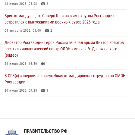
автомобили
13 июля 2026, 08:08
2
07 августа 2026, 07:53
4
Врио командующего Северо-Кавказским округом Росгвардии
встретился с выпускниками военных вузов 2026 года
При содействии СОБР Росгвардии в Иркутской области задержаны
подозреваемые в коммерческом подкупе (видео)
04 августа 2026, 05:00
2
07 августа 2026, 07:51
1
Директор Росгвардии Герой России генерал армии Виктор Золотов
посетил кинологический центр ОДОН имени Ф.Э. Дзержинского
(видео)
28 июля 2026, 16:50
1
В ОГВ(с) завершилась служебная командировка сотрудников ОМОН
Росгвардии
20 июля 2026, 09:25
3
Директор Росгвардии Герой России генерал армии Виктор Золотов
поздравил специалистов подразделений тыла с профессиональным
праздником
31 июля 2026, 21:01
ПРАВИТЕЛЬСТВО РФ