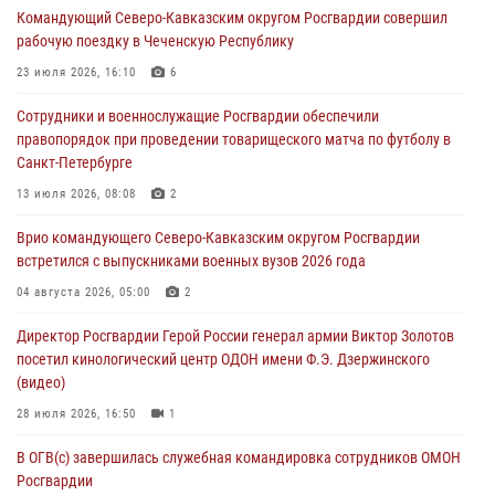
Командующий Северо-Кавказским округом Росгвардии совершил
операция войск правопорядка
рабочую поездку в Чеченскую Республику
07 августа 2026, 15:28
1
23 июля 2026, 16:10
6
В Башкортостане при силовой поддержке спецназа Росгвардии
Сотрудники и военнослужащие Росгвардии обеспечили
пресечена противоправная деятельность, связанная с пропагандой
правопорядок при проведении товарищеского матча по футболу в
терроризма (видео)
Санкт-Петербурге
07 августа 2026, 13:30
1
13 июля 2026, 08:08
2
В Югре при содействии спецназа Росгвардии пресечено более 180
Врио командующего Северо-Кавказским округом Росгвардии
нарушений миграционного законодательства
встретился с выпускниками военных вузов 2026 года
07 августа 2026, 12:54
04 августа 2026, 05:00
2
Тонувшего ребенка спас росгвардеец в Краснодарском крае
Директор Росгвардии Герой России генерал армии Виктор Золотов
07 августа 2026, 12:37
посетил кинологический центр ОДОН имени Ф.Э. Дзержинского
(видео)
28 июля 2026, 16:50
1
В ОГВ(с) завершилась служебная командировка сотрудников ОМОН
Росгвардии