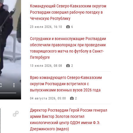
Росгвардейцы провели выставку вооружения
Командующий Северо-Кавказским округом
для участников сбора «Гвардеец» в Пензе
Росгвардии совершил рабочую поездку в
(видео)
Чеченскую Республику
06 августа 2026, 12:00
2
1
23 июля 2026, 16:10
6
В Курске росгвардейцы приняли участие в
Сотрудники и военнослужащие Росгвардии
митинге, посвященном второй годовщине
обеспечили правопорядок при проведении
вторжения ВСУ на территорию области
товарищеского матча по футболу в Санкт-
Петербурге
06 августа 2026, 11:56
4
13 июля 2026, 08:08
2
В Санкт-Петербурге наряд Росгвардии
задержал правонарушителя, угрожавшего
Врио командующего Северо-Кавказским
подростку травматическим пистолетом
округом Росгвардии встретился с
выпускниками военных вузов 2026 года
06 августа 2026, 11:33
1
04 августа 2026, 05:00
2
В Зауралье при содействии СОБР Росгвардии
ликвидирована крупная нарколаборатория
Директор Росгвардии Герой России генерал
армии Виктор Золотов посетил
06 августа 2026, 11:27
кинологический центр ОДОН имени Ф.Э.
Дзержинского (видео)
В Москве росгвардейцы задержали троих