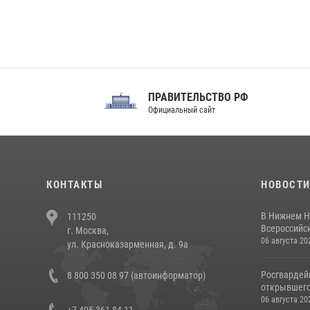
ПРАВИТЕЛЬСТВО РФ
Сов
Официальный сайт
Феде
КОНТАКТЫ
НОВОСТ
В Нижнем Н
111250
Всероссийск
г. Москва,
06 августа 20
ул. Красноказарменная, д. 9а
Росгвардей
8 800 350 08 97 (автоинформатор)
открывшего 
06 августа 20