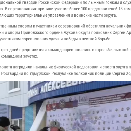
циональной гвардии Российской Федерации по лыжным гонкам и слу
ю. В соревнованиях приняли участие более 100 представителей 18 ком
ляющих территориальные управления и воинские части округа.
ственным словом к участникам соревнований обратился начальник ф
ки и спорта Приволжского ордена Жукова округа полковник Сергей Ар
участникам соревнования удачи и победы в честной борьбе.
е трех дней представители команд соревновались в стрельбе, лыжной 
 командном зачетах.
ионата наградили начальник физической подготовки и спорта округа 
я Росгвардии по Удмуртской Республике полковник полиции Сергей Х