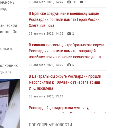
жебному
06 августа 2026, 14:47
10
1
анд,
В Брянске сотрудники и военнослужащие
Росгвардии почтили память Героя России
изической
Олега Визнюка
истов. Он
06 августа 2026, 14:36
2
В кинологическом центре Уральского округа
гонке в
Росгвардии почтили память товарищей,
погибших при исполнении воинского долга
полковник
06 августа 2026, 13:29
5
одырев.
В Центральном округе Росгвардии прошли
мероприятия к 108‑летию генерала армии
И.К. Яковлева
06 августа 2026, 13:24
Росгвардейцы задержали мужчину,
открывшего стрельбу в Подмосковье (видео)
06 августа 2026, 12:35
1
ПОПУЛЯРНЫЕ НОВОСТИ