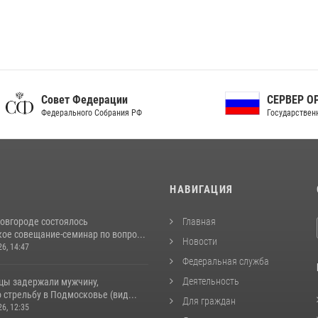
ет Федерации
СЕРВЕР ОРГАНОВ
рального Собрания РФ
Государственной власти РФ
И
НАВИГАЦИЯ
овгороде состоялось
Главная
ое совещание-семинар по вопро...
Новости
26, 14:47
Федеральная служба
Деятельность
цы задержали мужчину,
стрельбу в Подмосковье (вид...
Для граждан
26, 12:35