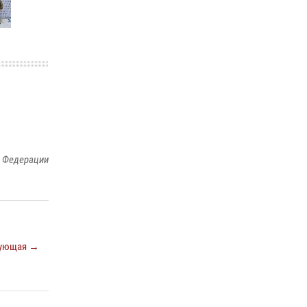
законодательства (видео)
30 июля 2026, 08:00
1
В Челябинске росгвардейцы задержали
злоумышленников, напавших на бригаду
скорой помощи (видео)
14 июля 2026, 12:20
1
В Росгвардии прошла военно-научная
конференция по обобщению боевого опыта
й Федерации
08 июля 2026, 07:01
ующая →