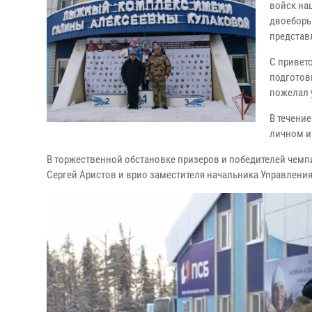
войск на
двоеборь
представ
С привет
подготов
пожелал 
В течени
личном и
В торжественной обстановке призеров и победителей чемп
Сергей Аристов и врио заместителя начальника Управлени