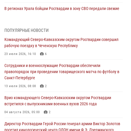
В регионах Урала бойцам Росгвардии в зону СВО передали свежие
тиражи газет
09 августа 2026, 05:00
ПОПУЛЯРНЫЕ НОВОСТИ
Всероссийская ведомственная акции «Каникулы с Росгвардией
Командующий Северо-Кавказским округом Росгвардии совершил
проходит в Сибири
рабочую поездку в Чеченскую Республику
09 августа 2026, 04:00
5
23 июля 2026, 16:10
6
Росгвардейцы провели патриотическое занятие для детей на
Сотрудники и военнослужащие Росгвардии обеспечили
Поклонной горе в Москве (видео)
правопорядок при проведении товарищеского матча по футболу в
08 августа 2026, 14:10
3
1
Санкт-Петербурге
В ЛНР росгвардейцы провели тренировку по единоборствам для
13 июля 2026, 08:08
2
юных воспитанников спортивной школы
Врио командующего Северо-Кавказским округом Росгвардии
08 августа 2026, 13:00
1
встретился с выпускниками военных вузов 2026 года
Сотрудники Росгвардии присоединились к утренней разминке у
04 августа 2026, 05:00
2
стен музея истории космонавтики в Калуге
Директор Росгвардии Герой России генерал армии Виктор Золотов
08 августа 2026, 09:29
2
посетил кинологический центр ОДОН имени Ф.Э. Дзержинского