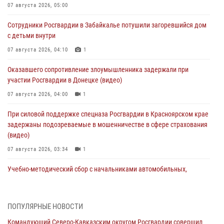
07 августа 2026, 05:00
Сотрудники Росгвардии в Забайкалье потушили загоревшийся дом
с детьми внутри
07 августа 2026, 04:10
1
Оказавшего сопротивление злоумышленника задержали при
участии Росгвардии в Донецке (видео)
07 августа 2026, 04:00
1
При силовой поддержке спецназа Росгвардии в Красноярском крае
задержаны подозреваемые в мошенничестве в сфере страхования
(видео)
07 августа 2026, 03:34
1
Учебно-методический сбор с начальниками автомобильных,
бронетанковых служб Сибирского округа Росгвардии завершился в
Омске
07 августа 2026, 02:53
3
ПОПУЛЯРНЫЕ НОВОСТИ
Командующий Северо-Кавказским округом Росгвардии совершил
Генерал-полковник Олег Плохой поздравил специалистов