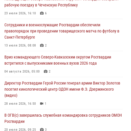
рабочую поездку в Чеченскую Республику
организационно-штатных подразделений Росгвардии с
профессиональным праздником
23 июля 2026, 16:10
6
06 августа 2026, 21:01
Сотрудники и военнослужащие Росгвардии обеспечили
правопорядок при проведении товарищеского матча по футболу в
В Нижнем Новгороде состоялось Всероссийское совещание-
Санкт-Петербурге
семинар по вопросам развития вневедомственной охраны
Росгвардии (видео)
13 июля 2026, 08:08
2
06 августа 2026, 14:47
10
1
Врио командующего Северо-Кавказским округом Росгвардии
встретился с выпускниками военных вузов 2026 года
В Брянске сотрудники и военнослужащие Росгвардии почтили
память Героя России Олега Визнюка
04 августа 2026, 05:00
2
06 августа 2026, 14:36
2
Директор Росгвардии Герой России генерал армии Виктор Золотов
посетил кинологический центр ОДОН имени Ф.Э. Дзержинского
В кинологическом центре Уральского округа Росгвардии почтили
(видео)
память товарищей, погибших при исполнении воинского долга
28 июля 2026, 16:50
1
06 августа 2026, 13:29
5
В ОГВ(с) завершилась служебная командировка сотрудников ОМОН
Росгвардии
20 июля 2026, 09:25
3