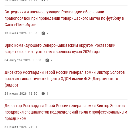
В Центральных регионах России продолжается ведомственная
акция «Каникулы с Росгвардией»
Сотрудники и военнослужащие Росгвардии обеспечили
09 августа 2026, 08:00
8
правопорядок при проведении товарищеского матча по футболу в
Санкт-Петербурге
Лучшие футбольные команды Южного округа Росгвардии
определили на Кубани
13 июля 2026, 08:08
2
09 августа 2026, 07:00
Врио командующего Северо-Кавказским округом Росгвардии
встретился с выпускниками военных вузов 2026 года
В Кузбассе росгвардейцы помогли вернуть горожанке пропавшую
мать
04 августа 2026, 05:00
2
09 августа 2026, 07:00
Директор Росгвардии Герой России генерал армии Виктор Золотов
посетил кинологический центр ОДОН имени Ф.Э. Дзержинского
(видео)
28 июля 2026, 16:50
1
Директор Росгвардии Герой России генерал армии Виктор Золотов
поздравил специалистов подразделений тыла с профессиональным
праздником
31 июля 2026, 21:01