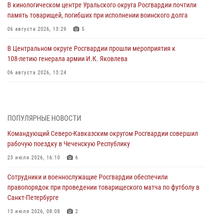
В кинологическом центре Уральского округа Росгвардии почтили
память товарищей, погибших при исполнении воинского долга
06 августа 2026, 13:29
5
В Центральном округе Росгвардии прошли мероприятия к
108‑летию генерала армии И.К. Яковлева
06 августа 2026, 13:24
Росгвардейцы задержали мужчину, открывшего стрельбу в
Подмосковье (видео)
06 августа 2026, 12:35
1
ПОПУЛЯРНЫЕ НОВОСТИ
Командующий Северо-Кавказским округом Росгвардии совершил
Росгвардейцы провели выставку вооружения для участников сбора
рабочую поездку в Чеченскую Республику
«Гвардеец» в Пензе (видео)
23 июля 2026, 16:10
6
06 августа 2026, 12:00
2
1
Сотрудники и военнослужащие Росгвардии обеспечили
В Курске росгвардейцы приняли участие в митинге, посвященном
правопорядок при проведении товарищеского матча по футболу в
второй годовщине вторжения ВСУ на территорию области
Санкт-Петербурге
06 августа 2026, 11:56
4
13 июля 2026, 08:08
2