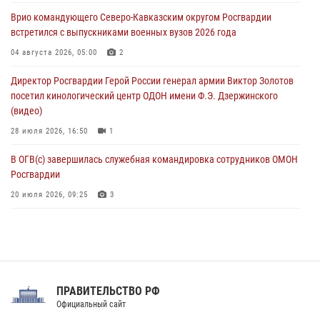
В Санкт-Петербурге наряд Росгвардии задержал правонарушителя,
Врио командующего Северо-Кавказским округом Росгвардии
угрожавшего подростку травматическим пистолетом
встретился с выпускниками военных вузов 2026 года
06 августа 2026, 11:33
1
04 августа 2026, 05:00
2
В Зауралье при содействии СОБР Росгвардии ликвидирована
Директор Росгвардии Герой России генерал армии Виктор Золотов
крупная нарколаборатория
посетил кинологический центр ОДОН имени Ф.Э. Дзержинского
06 августа 2026, 11:27
(видео)
28 июля 2026, 16:50
1
В ОГВ(с) завершилась служебная командировка сотрудников ОМОН
Росгвардии
20 июля 2026, 09:25
3
Директор Росгвардии Герой России генерал армии Виктор Золотов
поздравил специалистов подразделений тыла с профессиональным
праздником
31 июля 2026, 21:01
ПРАВИТЕЛЬСТВО РФ
Праздник «Один день с Росгвардией» к 105-летию Центрального
Официальный сайт
округа прошел на Поклонной горе