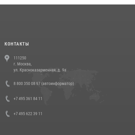
18 июля 2026, 13:43
15
1
При силовой поддержке СОБР Росгвардии в Иркутской области
повели рейды по соблюдению миграционного законодательства
(видео)
30 июля 2026, 08:00
1
КОНТАКТЫ
В Челябинске росгвардейцы задержали злоумышленников,
111250
напавших на бригаду скорой помощи (видео)
г. Москва,
14 июля 2026, 12:20
1
ул. Красноказарменная, д. 9а
В Росгвардии прошла военно-научная конференция по обобщению
8 800 350 08 97 (автоинформатор)
боевого опыта
08 июля 2026, 07:01
+7 495 361 84 11
+7 495 622 39 11