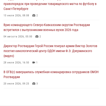
правопорядок при проведении товарищеского матча по футболу в
07 августа 2026, 11:33
Санкт-Петербурге
Рэпер ST посетил раненых росгвардейцев в Главном военном
13 июля 2026, 08:08
2
клиническом госпитале ведомства
Врио командующего Северо-Кавказским округом Росгвардии
07 августа 2026, 11:18
2
встретился с выпускниками военных вузов 2026 года
В Ставрополе офицеры Росгвардии стали участниками пресс-
04 августа 2026, 05:00
2
конференции по вопросам в сфере оборота оружия
Директор Росгвардии Герой России генерал армии Виктор Золотов
07 августа 2026, 11:00
посетил кинологический центр ОДОН имени Ф.Э. Дзержинского
(видео)
28 июля 2026, 16:50
1
В ОГВ(с) завершилась служебная командировка сотрудников ОМОН
Росгвардии
20 июля 2026, 09:25
3
Директор Росгвардии Герой России генерал армии Виктор Золотов
поздравил специалистов подразделений тыла с профессиональным
праздником