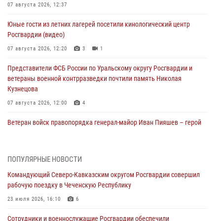
07 августа 2026, 12:37
Юные гости из летних лагерей посетили кинологический центр
Росгвардии (видео)
07 августа 2026, 12:20
3
1
Представители ФСБ России по Уральскому округу Росгвардии и
ветераны военной контрразведки почтили память Николая
Кузнецова
07 августа 2026, 12:00
4
Ветеран войск правопорядка генерал-майор Иван Пияшев – герой
выпуска «Легенды армии с Александром Маршалом»
07 августа 2026, 12:00
ПОПУЛЯРНЫЕ НОВОСТИ
Росгвардейцы пресекли попытку руферов подняться на крышу
Командующий Северо-Кавказским округом Росгвардии совершил
Смольного собора в Санкт-Петербурге (видео)
рабочую поездку в Чеченскую Республику
07 августа 2026, 11:34
3
1
23 июля 2026, 16:10
6
В Курске росгвардейцы провели занятие по основам
Сотрудники и военнослужащие Росгвардии обеспечили
взрывобезопасности