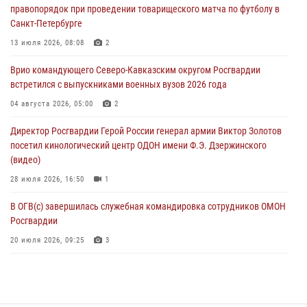
правопорядок при проведении товарищеского матча по футболу в
09 августа 2026, 04:00
5
Санкт-Петербурге
Росгвардейцы провели патриотическое занятие для детей на
13 июля 2026, 08:08
2
Поклонной горе в Москве (видео)
Врио командующего Северо-Кавказским округом Росгвардии
08 августа 2026, 14:10
3
1
встретился с выпускниками военных вузов 2026 года
В ЛНР росгвардейцы провели тренировку по единоборствам для
04 августа 2026, 05:00
2
юных воспитанников спортивной школы
Директор Росгвардии Герой России генерал армии Виктор Золотов
08 августа 2026, 13:00
1
посетил кинологический центр ОДОН имени Ф.Э. Дзержинского
(видео)
28 июля 2026, 16:50
1
В ОГВ(с) завершилась служебная командировка сотрудников ОМОН
Росгвардии
20 июля 2026, 09:25
3
Директор Росгвардии Герой России генерал армии Виктор Золотов
поздравил специалистов подразделений тыла с профессиональным
праздником