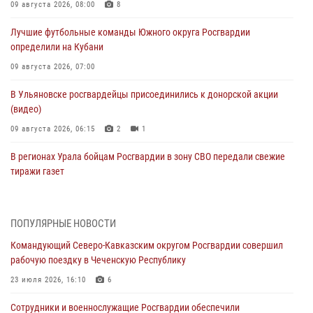
09 августа 2026, 08:00
8
Лучшие футбольные команды Южного округа Росгвардии
определили на Кубани
09 августа 2026, 07:00
В Ульяновске росгвардейцы присоединились к донорской акции
(видео)
09 августа 2026, 06:15
2
1
В регионах Урала бойцам Росгвардии в зону СВО передали свежие
тиражи газет
09 августа 2026, 05:00
Росгвардейцы провели занятие по стрелковой подготовке для
ПОПУЛЯРНЫЕ НОВОСТИ
воспитанников Центра детского, юношеского туризма и
Командующий Северо-Кавказским округом Росгвардии совершил
краеведения Луганской Народной Республики
рабочую поездку в Чеченскую Республику
09 августа 2026, 05:00
23 июля 2026, 16:10
6
Всероссийская ведомственная акции «Каникулы с Росгвардией
Сотрудники и военнослужащие Росгвардии обеспечили
проходит в Сибири