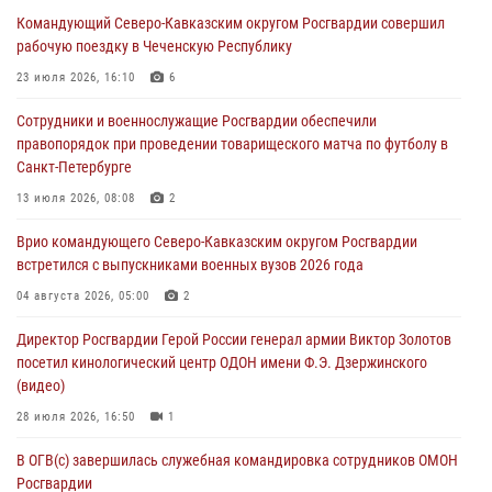
Росгвардейцы пресекли попытку руферов подняться на крышу
Командующий Северо-Кавказским округом Росгвардии совершил
Смольного собора в Санкт-Петербурге (видео)
рабочую поездку в Чеченскую Республику
07 августа 2026, 11:34
3
1
23 июля 2026, 16:10
6
В Курске росгвардейцы провели занятие по основам
Сотрудники и военнослужащие Росгвардии обеспечили
взрывобезопасности
правопорядок при проведении товарищеского матча по футболу в
07 августа 2026, 11:33
Санкт-Петербурге
Рэпер ST посетил раненых росгвардейцев в Главном военном
13 июля 2026, 08:08
2
клиническом госпитале ведомства
Врио командующего Северо-Кавказским округом Росгвардии
07 августа 2026, 11:18
2
встретился с выпускниками военных вузов 2026 года
Патриотическая акция «Каникулы с Росгвардией» прошла в
04 августа 2026, 05:00
2
Воронеже
Директор Росгвардии Герой России генерал армии Виктор Золотов
07 августа 2026, 11:00
2
посетил кинологический центр ОДОН имени Ф.Э. Дзержинского
(видео)
28 июля 2026, 16:50
1
В ОГВ(с) завершилась служебная командировка сотрудников ОМОН
Росгвардии