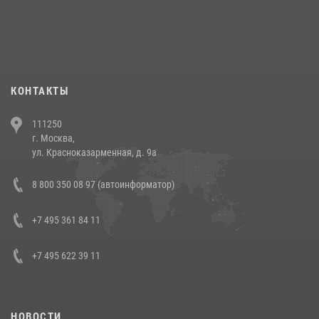
18 июля 2026, 13:43
15
1
При силовой поддержке СОБР Росгвардии в Иркутской области
повели рейды по соблюдению миграционного законодательства
(видео)
30 июля 2026, 08:00
1
КОНТАКТЫ
В Челябинске росгвардейцы задержали злоумышленников,
111250
напавших на бригаду скорой помощи (видео)
г. Москва,
14 июля 2026, 12:20
1
ул. Красноказарменная, д. 9а
В Росгвардии прошла военно-научная конференция по обобщению
8 800 350 08 97 (автоинформатор)
боевого опыта
08 июля 2026, 07:01
+7 495 361 84 11
+7 495 622 39 11
НОВОСТИ