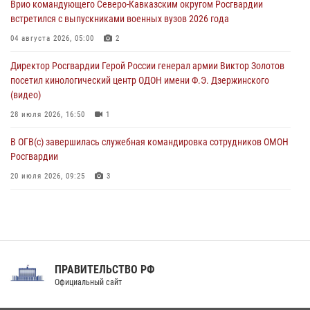
Врио командующего Северо-Кавказским округом Росгвардии
07 августа 2026, 11:18
2
встретился с выпускниками военных вузов 2026 года
Патриотическая акция «Каникулы с Росгвардией» прошла в
04 августа 2026, 05:00
2
Воронеже
Директор Росгвардии Герой России генерал армии Виктор Золотов
07 августа 2026, 11:00
2
посетил кинологический центр ОДОН имени Ф.Э. Дзержинского
(видео)
28 июля 2026, 16:50
1
В ОГВ(с) завершилась служебная командировка сотрудников ОМОН
Росгвардии
20 июля 2026, 09:25
3
Директор Росгвардии Герой России генерал армии Виктор Золотов
поздравил специалистов подразделений тыла с профессиональным
праздником
31 июля 2026, 21:01
ПРАВИТЕЛЬСТВО РФ
Праздник «Один день с Росгвардией» к 105-летию Центрального
Официальный сайт
округа прошел на Поклонной горе