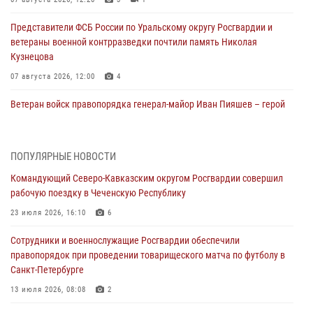
Представители ФСБ России по Уральскому округу Росгвардии и
ветераны военной контрразведки почтили память Николая
Кузнецова
07 августа 2026, 12:00
4
Ветеран войск правопорядка генерал-майор Иван Пияшев – герой
выпуска «Легенды армии с Александром Маршалом»
07 августа 2026, 12:00
ПОПУЛЯРНЫЕ НОВОСТИ
Росгвардейцы пресекли попытку руферов подняться на крышу
Командующий Северо-Кавказским округом Росгвардии совершил
Смольного собора в Санкт-Петербурге (видео)
рабочую поездку в Чеченскую Республику
07 августа 2026, 11:34
3
1
23 июля 2026, 16:10
6
В Курске росгвардейцы провели занятие по основам
Сотрудники и военнослужащие Росгвардии обеспечили
взрывобезопасности
правопорядок при проведении товарищеского матча по футболу в
07 августа 2026, 11:33
Санкт-Петербурге
Рэпер ST посетил раненых росгвардейцев в Главном военном
13 июля 2026, 08:08
2
клиническом госпитале ведомства