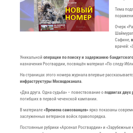
Тема под
поражени
Очерк «Р
Шаймурат
Сафине,
врачей: «
Уникальной
операции по поиску и задержанию бандитского
назначения Росгвардии, посвящён материал «По следу Ибли
На страницах этого номера журнала впервые рассказывает
инфраструктуры Мосводоканала
.
«Два друга. Одна судьба» – повествование о
подвигах двух
погибших в первой чеченской кампании.
В материале
«Времена самозванцев»
ярко показаны совреме
заслуженных ветеранов войск правопорядка.
Постоянные рубрики «Арсенал Росгвардии» и «Зарубежные