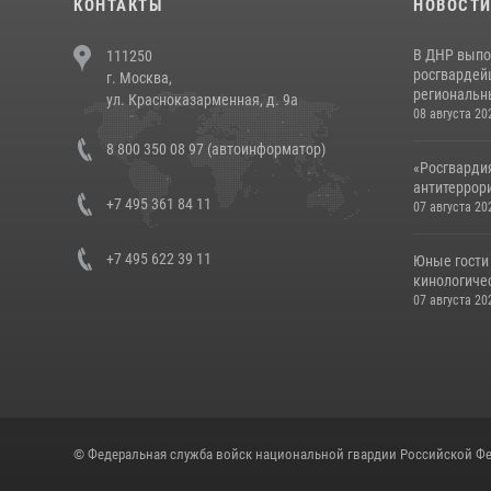
КОНТАКТЫ
НОВОСТ
В ДНР выпо
111250
росгвардей
г. Москва,
региональны
ул. Красноказарменная, д. 9а
08 августа 20
8 800 350 08 97 (автоинформатор)
«Росгвардия
антитеррори
+7 495 361 84 11
07 августа 20
+7 495 622 39 11
Юные гости 
кинологичес
07 августа 20
© Федеральная служба войск национальной гвардии Российской Фе