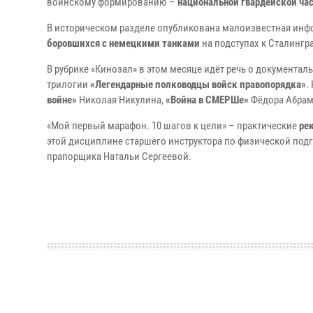
воинскому формированию –
национальной гвардейской ча
В историческом разделе опубликована малоизвестная инф
боровшихся с немецкими танками
на подступах к Сталингр
В рубрике «Кинозал» в этом месяце идёт речь о документа
трилогии
«Легендарные полководцы войск правопорядка»
.
войне»
Николая Никулина,
«Война в СМЕРШе»
Фёдора Абрам
«Мой первый марафон. 10 шагов к цели» – практические
ре
этой дисциплине старшего инструктора по физической подг
прапорщика Натальи Сергеевой.