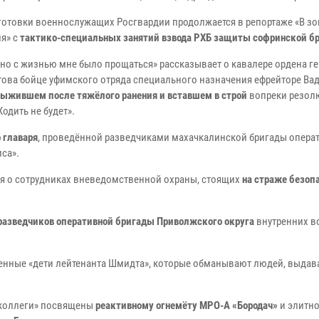
готовки военнослужащих Росгвардии продолжается в репортаже «В зо
я» с
тактико-специальных занятий взвода РХБ защиты софринской б
ано с жизнью мне было прощаться» рассказывает о кавалере ордена г
ова бойце уфимского отряда специального назначения ефрейторе Ва
выжившем после тяжёлого ранения и вставшем в строй
вопреки резол
Ходить не будет».
 главаря
, проведённой разведчиками махачкалинской бригады опера
са».
ся о сотрудниках вневедомственной охраны, стоящих
на страже безоп
 разведчиков оперативной бригады Приволжского округа
внутренних в
нные «дети лейтенанта Шмидта», которые обманывают людей, выдава
 коллеги» посвящены
реактивному огнемёту МРО-А «Бородач»
и элитн