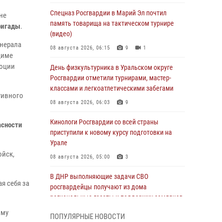
Спецназ Росгвардии в Марий Эл почтил
не
память товарища на тактическом турнире
ригады
.
(видео)
енерала
08 августа 2026, 06:15
9
1
диме
юции
День физкультурника в Уральском округе
Росгвардии отметили турнирами, мастер-
классами и легкоатлетическими забегами
тивного
08 августа 2026, 06:03
9
Кинологи Росгвардии со всей страны
асности
приступили к новому курсу подготовки на
Урале
ойск,
08 августа 2026, 05:00
3
В ДНР выполняющие задачи СВО
я себя за
росгвардейцы получают из дома
региональные газеты и поддержку земляков
ому
08 августа 2026, 05:00
ПОПУЛЯРНЫЕ НОВОСТИ