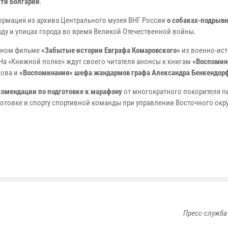
сти Болгарии
.
ормация из архива Центрального музея ВНГ России
о собаках-подрывн
аду и улицах города во время Великой Отечественной войны.
льном фильме
«Забытые истории Евграфа Комаровского»
из военно-ис
 На «Книжной полке» ждут своего читателя анонсы к книгам
«Воспомин
ова и
«Воспоминания» шефа жандармов графа Александра Бенкендор
комендации по подготовке к марафону
от многократного покорителя п
отовке и спорту спортивной команды при управлении Восточного окр
Пресс-служба