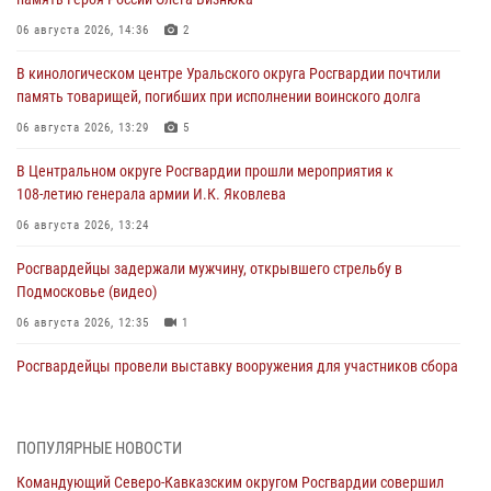
06 августа 2026, 14:36
2
В кинологическом центре Уральского округа Росгвардии почтили
память товарищей, погибших при исполнении воинского долга
06 августа 2026, 13:29
5
В Центральном округе Росгвардии прошли мероприятия к
108‑летию генерала армии И.К. Яковлева
06 августа 2026, 13:24
Росгвардейцы задержали мужчину, открывшего стрельбу в
Подмосковье (видео)
06 августа 2026, 12:35
1
Росгвардейцы провели выставку вооружения для участников сбора
«Гвардеец» в Пензе (видео)
06 августа 2026, 12:00
2
1
ПОПУЛЯРНЫЕ НОВОСТИ
В Курске росгвардейцы приняли участие в митинге, посвященном
Командующий Северо-Кавказским округом Росгвардии совершил
второй годовщине вторжения ВСУ на территорию области