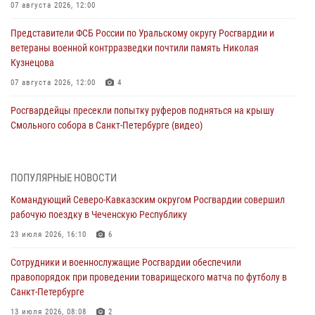
07 августа 2026, 12:00
Представители ФСБ России по Уральскому округу Росгвардии и
ветераны военной контрразведки почтили память Николая
Кузнецова
07 августа 2026, 12:00
4
Росгвардейцы пресекли попытку руферов подняться на крышу
Смольного собора в Санкт-Петербурге (видео)
07 августа 2026, 11:34
3
1
В Курске росгвардейцы провели занятие по основам
ПОПУЛЯРНЫЕ НОВОСТИ
взрывобезопасности
Командующий Северо-Кавказским округом Росгвардии совершил
07 августа 2026, 11:33
рабочую поездку в Чеченскую Республику
Рэпер ST посетил раненых росгвардейцев в Главном военном
23 июля 2026, 16:10
6
клиническом госпитале ведомства
Сотрудники и военнослужащие Росгвардии обеспечили
07 августа 2026, 11:18
2
правопорядок при проведении товарищеского матча по футболу в
Санкт-Петербурге
Патриотическая акция «Каникулы с Росгвардией» прошла в
Воронеже
13 июля 2026, 08:08
2