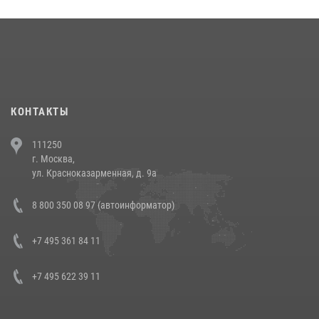
округа прошел на Поклонной горе
18 июля 2026, 13:43
15
1
При силовой поддержке СОБР Росгвардии в Иркутской области
повели рейды по соблюдению миграционного законодательства
(видео)
30 июля 2026, 08:00
1
КОНТАКТЫ
В Челябинске росгвардейцы задержали злоумышленников,
111250
напавших на бригаду скорой помощи (видео)
г. Москва,
14 июля 2026, 12:20
1
ул. Красноказарменная, д. 9а
В Росгвардии прошла военно-научная конференция по обобщению
8 800 350 08 97 (автоинформатор)
боевого опыта
08 июля 2026, 07:01
+7 495 361 84 11
+7 495 622 39 11