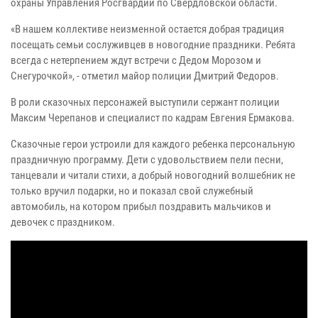
охраны Управления Росгвардии по Свердловской области.
«В нашем коллективе неизменной остается добрая традиция
посещать семьи сослуживцев в новогодние праздники. Ребята
всегда с нетерпением ждут встречи с Дедом Морозом и
Снегурочкой», - отметил майор полиции Дмитрий Федоров.
В роли сказочных персонажей выступили сержант полиции
Максим Черепанов и специалист по кадрам Евгения Ермакова.
Сказочные герои устроили для каждого ребенка персональную
праздничную программу. Дети с удовольствием пели песни,
танцевали и читали стихи, а добрый новогодний волшебник не
только вручил подарки, но и показал свой служебный
автомобиль, на котором прибыл поздравить мальчиков и
девочек с праздником.