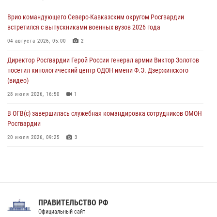
07 августа 2026, 11:00
2
Врио командующего Северо-Кавказским округом Росгвардии
встретился с выпускниками военных вузов 2026 года
В Ставрополе офицеры Росгвардии стали участниками пресс-
конференции по вопросам в сфере оборота оружия
04 августа 2026, 05:00
2
07 августа 2026, 11:00
Директор Росгвардии Герой России генерал армии Виктор Золотов
посетил кинологический центр ОДОН имени Ф.Э. Дзержинского
(видео)
28 июля 2026, 16:50
1
В ОГВ(с) завершилась служебная командировка сотрудников ОМОН
Росгвардии
20 июля 2026, 09:25
3
Директор Росгвардии Герой России генерал армии Виктор Золотов
поздравил специалистов подразделений тыла с профессиональным
праздником
31 июля 2026, 21:01
ПРАВИТЕЛЬСТВО РФ
Праздник «Один день с Росгвардией» к 105-летию Центрального
Официальный сайт