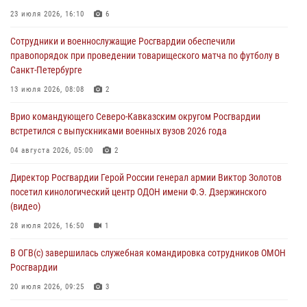
09 августа 2026, 05:00
23 июля 2026, 16:10
6
Всероссийская ведомственная акции «Каникулы с Росгвардией
Сотрудники и военнослужащие Росгвардии обеспечили
проходит в Сибири
правопорядок при проведении товарищеского матча по футболу в
09 августа 2026, 04:00
5
Санкт-Петербурге
Росгвардейцы провели патриотическое занятие для детей на
13 июля 2026, 08:08
2
Поклонной горе в Москве (видео)
Врио командующего Северо-Кавказским округом Росгвардии
08 августа 2026, 14:10
3
1
встретился с выпускниками военных вузов 2026 года
В ЛНР росгвардейцы провели тренировку по единоборствам для
04 августа 2026, 05:00
2
юных воспитанников спортивной школы
Директор Росгвардии Герой России генерал армии Виктор Золотов
08 августа 2026, 13:00
1
посетил кинологический центр ОДОН имени Ф.Э. Дзержинского
(видео)
28 июля 2026, 16:50
1
В ОГВ(с) завершилась служебная командировка сотрудников ОМОН
Росгвардии
20 июля 2026, 09:25
3