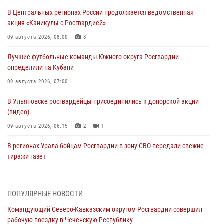
В Центральных регионах России продолжается ведомственная
акция «Каникулы с Росгвардией»
09 августа 2026, 08:00
8
Лучшие футбольные команды Южного округа Росгвардии
определили на Кубани
09 августа 2026, 07:00
В Ульяновске росгвардейцы присоединились к донорской акции
(видео)
09 августа 2026, 06:15
2
1
В регионах Урала бойцам Росгвардии в зону СВО передали свежие
тиражи газет
09 августа 2026, 05:00
Росгвардейцы провели занятие по стрелковой подготовке для
ПОПУЛЯРНЫЕ НОВОСТИ
воспитанников Центра детского, юношеского туризма и
Командующий Северо-Кавказским округом Росгвардии совершил
краеведения Луганской Народной Республики
рабочую поездку в Чеченскую Республику