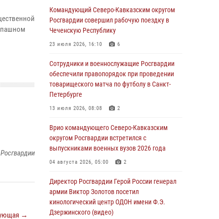
09 августа 2026, 05:00
Командующий Северо-Кавказским округом
бщественной
Росгвардии совершил рабочую поездку в
Росгвардейцы провели занятие по
копашном
Чеченскую Республику
стрелковой подготовке для воспитанников
Центра детского, юношеского туризма и
23 июля 2026, 16:10
6
краеведения Луганской Народной
Республики
Сотрудники и военнослужащие Росгвардии
обеспечили правопорядок при проведении
09 августа 2026, 05:00
товарищеского матча по футболу в Санкт-
Петербурге
Всероссийская ведомственная акции
«Каникулы с Росгвардией проходит в Сибири
13 июля 2026, 08:08
2
09 августа 2026, 04:00
5
Врио командующего Северо-Кавказским
округом Росгвардии встретился с
Росгвардейцы провели патриотическое
выпускниками военных вузов 2026 года
занятие для детей на Поклонной горе в
 Росгвардии
Москве (видео)
04 августа 2026, 05:00
2
08 августа 2026, 14:10
3
1
Директор Росгвардии Герой России генерал
армии Виктор Золотов посетил
В ЛНР росгвардейцы провели тренировку по
кинологический центр ОДОН имени Ф.Э.
единоборствам для юных воспитанников
Дзержинского (видео)
спортивной школы
ующая →