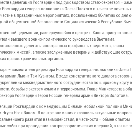
чества делегация Росгвардии под руководством статс-секретаря – зам
а Росгвардии генерал-полковника Олега Плохого в качестве почетных
участие в праздничных мероприятиях, посвященных 80-летию со дня 
дной общественной безопасности Социалистической Республики Вьет
ственной церемонии, развернувшейся в центре г. Ханоя, присутствова
ители высшего военно-политического руководства Вьетнама,
ставленные делегаты иностранных профильных ведомств, главы
ических миссий, а также заслуженные ветераны и действующие сотр
ких правоохранительных органов.
таря – заместителя директора Росгвардии генерал-полковника Олега 
м армии Лыонг Там Куангом. В ходе конструктивного диалога сторон
укреплении межведомственного сотрудничества по широкому кругу т
ости, борьбы с экстремизмом и терроризмом. Главе Министерства о
ректора Росгвардии Героя России генерала армии Виктора Золотова.
елегации Росгвардии с командующим Силами мобильной полиции Мин
 Нгуен Нгок Ваном. В центре внимания оказались актуальные вопрос
дальнейшего развития взаимодействия, в частности – обмен опытом
ых собак при проведении контртеррористических операций, а также п