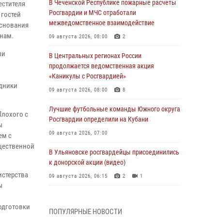
В Чеченской Республике пожарные расчеты
естителя
Росгвардии и МЧС отработали
 гостей
межведомственное взаимодействие
основания
нам.
09 августа 2026, 08:00
2
ли
В Центральных регионах России
продолжается ведомственная акция
«Каникулы с Росгвардией»
удники
09 августа 2026, 08:00
8
Лучшие футбольные команды Южного округа
Плохого с
Росгвардии определили на Кубани
ы
09 августа 2026, 07:00
ем с
бщественной
В Ульяновске росгвардейцы присоединились
к донорской акции (видео)
истерства
09 августа 2026, 06:15
2
1
ы
В регионах Урала бойцам Росгвардии в зону
СВО передали свежие тиражи газет
одготовки
ПОПУЛЯРНЫЕ НОВОСТИ