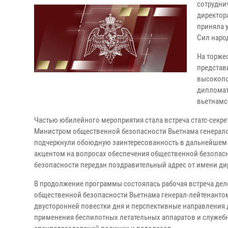
сотрудни
директор
приняла 
Сил наро
На торже
представ
высокопо
дипломат
вьетнамс
Частью юбилейного мероприятия стала встреча статс-секре
Министром общественной безопасности Вьетнама генерало
подчеркнули обоюдную заинтересованность в дальнейшем 
акцентом на вопросах обеспечения общественной безопасн
безопасности передан поздравительный адрес от имени ди
В продолжение программы состоялась рабочая встреча д
общественной безопасности Вьетнама генерал-лейтенантом
двусторонней повестки дня и перспективные направления 
применения беспилотных летательных аппаратов и служебн