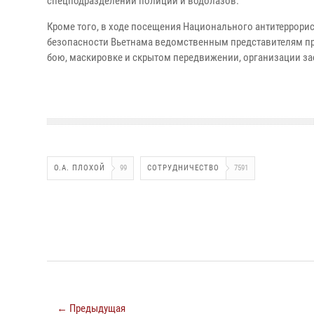
спецподразделений полиции и водолазов.
Кроме того, в ходе посещения Национального антитеррори
безопасности Вьетнама ведомственным представителям пр
бою, маскировке и скрытом передвижении, организации за
О.А. ПЛОХОЙ
99
СОТРУДНИЧЕСТВО
7591
← Предыдущая