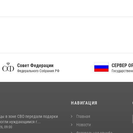
ет Федерации
СЕРВЕР ОРГАНОВ
рального Собрания РФ
Государственной власти РФ
И
НАВИГАЦИЯ
цы в зоне СВО передали подарки
Главная
могли нуждающимся г...
Новости
26, 09:00