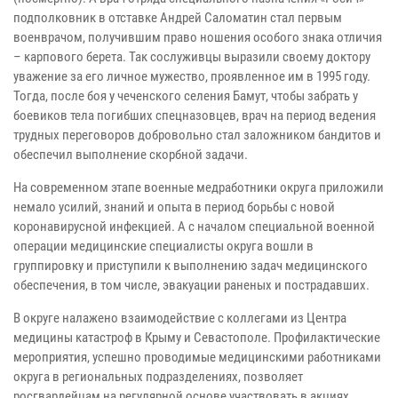
подполковник в отставке Андрей Саломатин стал первым
военврачом, получившим право ношения особого знака отличия
– карпового берета. Так сослуживцы выразили своему доктору
уважение за его личное мужество, проявленное им в 1995 году.
Тогда, после боя у чеченского селения Бамут, чтобы забрать у
боевиков тела погибших спецназовцев, врач на период ведения
трудных переговоров добровольно стал заложником бандитов и
обеспечил выполнение скорбной задачи.
На современном этапе военные медработники округа приложили
немало усилий, знаний и опыта в период борьбы с новой
коронавирусной инфекцией. А с началом специальной военной
операции медицинские специалисты округа вошли в
группировку и приступили к выполнению задач медицинского
обеспечения, в том числе, эвакуации раненых и пострадавших.
В округе налажено взаимодействие с коллегами из Центра
медицины катастроф в Крыму и Севастополе. Профилактические
мероприятия, успешно проводимые медицинскими работниками
округа в региональных подразделениях, позволяет
росгвардейцам на регулярной основе участвовать в акциях