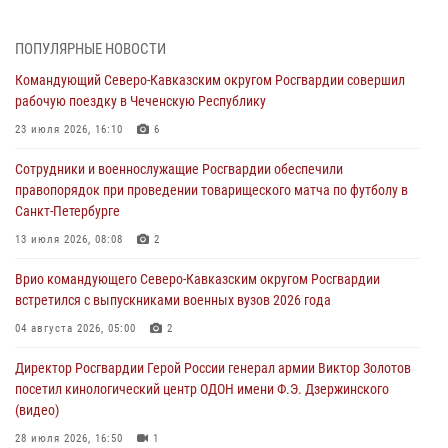
При содействии спецназа Росгвардии задержаны подозреваемые в
организации незаконной миграции в Подмосковье (видео)
ПОПУЛЯРНЫЕ НОВОСТИ
05 августа 2026, 14:25
1
Командующий Северо-Кавказским округом Росгвардии совершил
рабочую поездку в Чеченскую Республику
В Великом Новгороде СОБР Росгвардии оказал содействие в
задержании подозреваемых в причинении имущественного ущерба
23 июля 2026, 16:10
6
05 августа 2026, 13:53
Сотрудники и военнослужащие Росгвардии обеспечили
правопорядок при проведении товарищеского матча по футболу в
Формулу безопасности показал спецназ Росгвардии юным
Санкт-Петербурге
динамовцам Свердловской области
13 июля 2026, 08:08
2
05 августа 2026, 13:50
4
Врио командующего Северо-Кавказским округом Росгвардии
В столице росгвардейцы задержали мужчину, устроившего дебош в
встретился с выпускниками военных вузов 2026 года
букмекерской конторе (видео)
04 августа 2026, 05:00
2
05 августа 2026, 13:25
1
Директор Росгвардии Герой России генерал армии Виктор Золотов
посетил кинологический центр ОДОН имени Ф.Э. Дзержинского
(видео)
28 июля 2026, 16:50
1