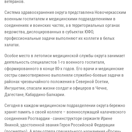
ветеранов.
Система здравоохранения округа представлена Новочеркасским
военным госпиталем и медицинскими подразделениями в
соединениях и воинских частях, а в территориальных органах
ведомства, дислоцированных в субъектах ЮФО,
профессиональные задачи выполняют их коллеги в белых
халатах.
Особое место в летописи медицинской службы округа занимает
деятельность специалистов 1-го военного госпиталя,
сформированного в конце 80-х годов. Его врачи и медицинские
сестры самоотверженно выполняли служебно-боевые задачи в
районах чрезвычайного положения в Северной Осетии,
Ингушетии, спасали жизни солдат и офицеров в Чечне,
Дагестане, Кабардино-Балкарии.
Сегодня в каждом медицинском подразделении округа бережно
хранят память о своей коллеге – военнослужащей калачевского
соединения Росгвардии - санинструкторе сержанте Ирине
Яниной, удостоенной звания Героя Российской Федерации
(посмертно). А врач отряда специального назначения «Росич»