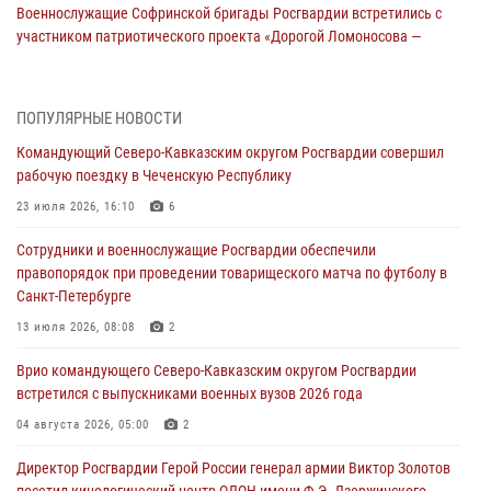
Военнослужащие Софринской бригады Росгвардии встретились с
участником патриотического проекта «Дорогой Ломоносова —
дорогой к Победе в СВО» (видео)
08 августа 2026, 07:00
2
1
ПОПУЛЯРНЫЕ НОВОСТИ
Росгвардейцы обеспечили безопасность «Поезда Победы» в
Командующий Северо-Кавказским округом Росгвардии совершил
Кузбассе
рабочую поездку в Чеченскую Республику
08 августа 2026, 07:00
23 июля 2026, 16:10
6
ОМОН «Ойрат» Управления Росгвардии по Республике Калмыкия
Сотрудники и военнослужащие Росгвардии обеспечили
исполнилось 20 лет
правопорядок при проведении товарищеского матча по футболу в
08 августа 2026, 07:00
Санкт-Петербурге
В Кабардино-Балкарии сотрудники Росгвардии провели турнир по
13 июля 2026, 08:08
2
настольному теннису ко Дню физкультурника
Врио командующего Северо-Кавказским округом Росгвардии
08 августа 2026, 07:00
встретился с выпускниками военных вузов 2026 года
В Москве росгвардейцы оказали помощь медикам и девушке с
04 августа 2026, 05:00
2
ограниченными возможностями здоровья (видео)
Директор Росгвардии Герой России генерал армии Виктор Золотов
08 августа 2026, 06:32
1
посетил кинологический центр ОДОН имени Ф.Э. Дзержинского