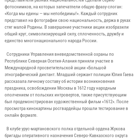
фотоснимков, на которых запечатлели общую фразу-слоган:
«Когда мы едины — мы непобедимы!». Каждый сотрудник
представил на фотографии свою национальность, держа в руках
стяг малой Родины. В завершение участники акции изобразили
общий круг, символизирующий силу, сплоченность, дружбу и
единство многонационального народа России.
Сотрудники Управления вневедомственной охраны по
Республике Северная Осетия-Алания приняли участие в
Международной просветительской акции «Большой
этнографический диктант. Младший сержант полиции Юлия Гаева
рассказала личному составу об истории возникновения
праздника, освобождении Москвы в 1612 году народным
ополчением от польских интровертов, также присутствующим
был продемонстрирован художественный фильм «1612». После
просмотра кинокартины росгвардейцы прошли тестирование в
онлайн формате.
В клубе урус-мартановского полка отдельной ордена Жукова
бригады оперативного назначения Северо-Кавказского округа