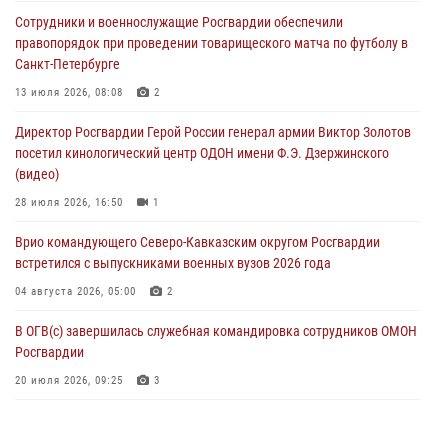
В Москве дети сотрудников и военнослужащих Росгвардии
Сотрудники и военнослужащие Росгвардии обеспечили
посетили мастер-класс по художественной гимнастике
правопорядок при проведении товарищеского матча по футболу в
05 августа 2026, 13:00
3
Санкт-Петербурге
Офицеры Росгвардии и ветераны войск правопорядка почтили
13 июля 2026, 08:08
2
память генерала армии Ивана Кирилловича Яковлева
Директор Росгвардии Герой России генерал армии Виктор Золотов
05 августа 2026, 12:40
6
посетил кинологический центр ОДОН имени Ф.Э. Дзержинского
(видео)
Росгвардейцы приняли участие в акции «Волна памяти»,
посвящённой 83‑й годовщине освобождения Белгорода от
28 июля 2026, 16:50
1
немецко‑фашистских захватчиков
Врио командующего Северо-Кавказским округом Росгвардии
05 августа 2026, 12:13
1
встретился с выпускниками военных вузов 2026 года
04 августа 2026, 05:00
2
В ОГВ(с) завершилась служебная командировка сотрудников ОМОН
Росгвардии
20 июля 2026, 09:25
3
Директор Росгвардии Герой России генерал армии Виктор Золотов
поздравил специалистов подразделений тыла с профессиональным