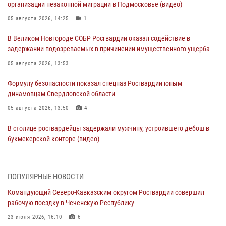
организации незаконной миграции в Подмосковье (видео)
05 августа 2026, 14:25
1
В Великом Новгороде СОБР Росгвардии оказал содействие в
задержании подозреваемых в причинении имущественного ущерба
05 августа 2026, 13:53
Формулу безопасности показал спецназ Росгвардии юным
динамовцам Свердловской области
05 августа 2026, 13:50
4
В столице росгвардейцы задержали мужчину, устроившего дебош в
букмекерской конторе (видео)
05 августа 2026, 13:25
1
В Удмуртии при силовой поддержке спецназа Росгвардии
ПОПУЛЯРНЫЕ НОВОСТИ
задержаны подозреваемые в мошенничестве под видом оказания
Командующий Северо-Кавказским округом Росгвардии совершил
оздоровительных услуг (видео)
рабочую поездку в Чеченскую Республику
05 августа 2026, 13:20
1
1
23 июля 2026, 16:10
6