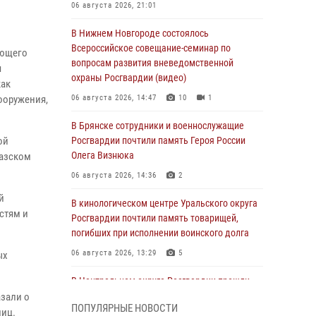
06 августа 2026, 21:01
В Нижнем Новгороде состоялось
Всероссийское совещание-семинар по
ующего
вопросам развития вневедомственной
я
охраны Росгвардии (видео)
как
ооружения,
06 августа 2026, 14:47
10
1
В Брянске сотрудники и военнослужащие
ой
Росгвардии почтили память Героя России
Олега Визнюка
казском
06 августа 2026, 14:36
2
й
В кинологическом центре Уральского округа
стям и
Росгвардии почтили память товарищей,
погибших при исполнении воинского долга
06 августа 2026, 13:29
5
ых
В Центральном округе Росгвардии прошли
мероприятия к 108‑летию генерала армии
азали о
ПОПУЛЯРНЫЕ НОВОСТИ
И.К. Яковлева
лиц.