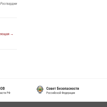
 Росгвардии
законодательства (видео)
30 июля 2026, 08:00
1
В Челябинске росгвардейцы задержали
злоумышленников, напавших на бригаду
скорой помощи (видео)
ующая →
14 июля 2026, 12:20
1
В Росгвардии прошла военно-научная
конференция по обобщению боевого опыта
08 июля 2026, 07:01
Совет Безопасности
Российской Федерации