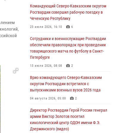
Командующий Северо-Кавказским округом
06 августа 2026, 13:24
Росгвардии совершил рабочую поездку в
Росгвардейцы задержали мужчину,
Чеченскую Республику
влением
открывшего стрельбу в Подмосковье (видео)
23 июля 2026, 16:10
6
хнологий,
06 августа 2026, 12:35
1
оссийской
Сотрудники и военнослужащие Росгвардии
Росгвардейцы провели выставку вооружения
обеспечили правопорядок при проведении
для участников сбора «Гвардеец» в Пензе
товарищеского матча по футболу в Санкт-
(видео)
Петербурге
06 августа 2026, 12:00
2
1
13 июля 2026, 08:08
2
В Курске росгвардейцы приняли участие в
Врио командующего Северо-Кавказским
митинге, посвященном второй годовщине
округом Росгвардии встретился с
вторжения ВСУ на территорию области
выпускниками военных вузов 2026 года
06 августа 2026, 11:56
4
04 августа 2026, 05:00
2
В Санкт-Петербурге наряд Росгвардии
Директор Росгвардии Герой России генерал
задержал правонарушителя, угрожавшего
армии Виктор Золотов посетил
подростку травматическим пистолетом
кинологический центр ОДОН имени Ф.Э.
Дзержинского (видео)
06 августа 2026, 11:33
1