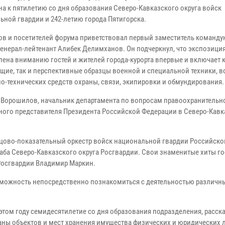
на к пятилетию со дня образования Северо-Кавказского округа войск
ьной гвардии и 242-летию города Пятигорска.
ов и посетителей форума приветствовал первый заместитель команд
генерал-лейтенант Алибек Делимханов. Он подчеркнул, что экспозици
лена вниманию гостей и жителей города-курорта впервые и включает 
щие, так и перспективные образцы военной и специальной техники, в
о-технических средств охраны, связи, экипировки и обмундирования.
й Ворошилов, начальник департамента по вопросам правоохранительн
ного представителя Президента Российской Федерации в Северо-Кав
цово-показательный оркестр войск национальной гвардии Российско
аба Северо-Кавказского округа Росгвардии. Свои знаменитые хиты го
 Росгвардии Владимир Маркин.
озможность непосредственно познакомиться с деятельностью различн
том году семидесятилетие со дня образования подразделения, расск
аны объектов и мест хранения имущества физических и юридических 