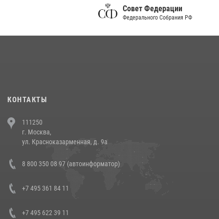
Совет Федерации
Праздник «Один день с Росгвардией» к 105-летию Центрального
Федерального Собрания РФ
округа прошел на Поклонной горе
18 июля 2026, 13:43
15
1
При силовой поддержке СОБР Росгвардии в Иркутской области
повели рейды по соблюдению миграционного законодательства
(видео)
30 июля 2026, 08:00
1
КОНТАКТЫ
В Челябинске росгвардейцы задержали злоумышленников,
111250
напавших на бригаду скорой помощи (видео)
г. Москва,
14 июля 2026, 12:20
1
ул. Красноказарменная, д. 9а
В Росгвардии прошла военно-научная конференция по обобщению
8 800 350 08 97 (автоинформатор)
боевого опыта
08 июля 2026, 07:01
+7 495 361 84 11
+7 495 622 39 11