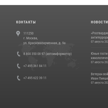
КОНТАКТЫ
НОВОСТ
«Росгвардия
111250
антитеррори
г. Москва,
07 августа 20
ул. Красноказарменная, д. 9а
Юные гости 
8 800 350 08 97 (автоинформатор)
кинологичес
07 августа 20
+7 495 361 84 11
Ветеран во
+7 495 622 39 11
Иван Пияшев
07 августа 20