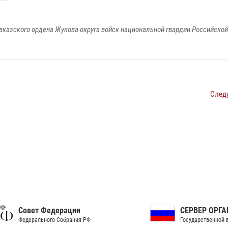
вказского ордена Жукова округа войск национальной гвардии Российско
След
ет Федерации
СЕРВЕР ОРГАНОВ
рального Собрания РФ
Государственной власти РФ