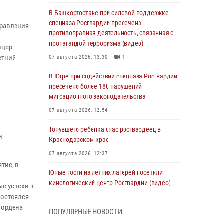
В Башкортостане при силовой поддержке
спецназа Росгвардии пресечена
правления
противоправная деятельность, связанная с
и
пропагандой терроризма (видео)
ицер
етний
07 августа 2026, 13:30
1
В Югре при содействии спецназа Росгвардии
о
пресечено более 180 нарушений
миграционного законодательства
07 августа 2026, 12:54
Тонувшего ребенка спас росгвардеец в
н
Краснодарском крае
07 августа 2026, 12:37
тие, в
Юные гости из летних лагерей посетили
кинологический центр Росгвардии (видео)
ые успехи в
состоялся
07 августа 2026, 12:20
3
1
 ордена
ПОПУЛЯРНЫЕ НОВОСТИ
Ветеран войск правопорядка генерал-майор