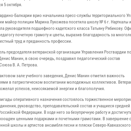
я 5 октября.
абардино-Балкарии врио начальника пресс-службы территориального У
ии майор полиции Марина Лукожева посетила школу № 6 г. Нарткалы 
ла руководителя подшефного кадетского класса Татьяну Рябикову. Оф
педагогу почетную грамоту и цветы, выразив благодарность за многол
естный труд и преданность профессии.
ель председателя ветеранской организации Управления Росгвардии п
енис Манин, в свою очередь, поздравил педагогический состав
оюза В. А. Петрова.
 актовом зале учебного заведения, Денис Манин отметил важность
иями в патриотическом воспитании молодежных коллективов. Ветера
ожелал успехов, неиссякаемой энергии и благополучия.
ригады оперативного назначения состоялось торжественное мероприя
динения, руководство, преподавательский состав и учащиеся средней
сийской Федерации. В ходе него за безупречную работу и достигнут
поощрен ценными подарками и почетными грамотами. В завершение 
нной школы и артистов ансамбля песни и пляски Северо-Кавказского