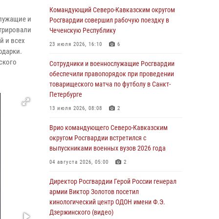
Иван Пияшев – герой выпуска «Легенды
Командующий Северо-Кавказским округом
служащие и
армии с Александром Маршалом»
Росгвардии совершил рабочую поездку в
стрировали
Чеченскую Республику
07 августа 2026, 12:00
й и всех
23 июля 2026, 16:10
6
одарки.
Представители ФСБ России по Уральскому
ского
округу Росгвардии и ветераны военной
Сотрудники и военнослужащие Росгвардии
контрразведки почтили память Николая
обеспечили правопорядок при проведении
Кузнецова
товарищеского матча по футболу в Санкт-
Петербурге
07 августа 2026, 12:00
4
13 июля 2026, 08:08
2
Росгвардейцы пресекли попытку руферов
подняться на крышу Смольного собора в
Врио командующего Северо-Кавказским
Санкт-Петербурге (видео)
округом Росгвардии встретился с
выпускниками военных вузов 2026 года
07 августа 2026, 11:34
3
1
04 августа 2026, 05:00
2
В Курске росгвардейцы провели занятие по
основам взрывобезопасности
Директор Росгвардии Герой России генерал
армии Виктор Золотов посетил
07 августа 2026, 11:33
кинологический центр ОДОН имени Ф.Э.
Дзержинского (видео)
Рэпер ST посетил раненых росгвардейцев в