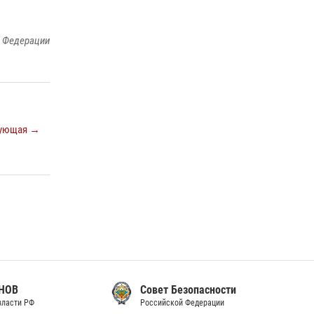
законодательства (видео)
30 июля 2026, 08:00
1
й Федерации
В Челябинске росгвардейцы задержали
злоумышленников, напавших на бригаду
скорой помощи (видео)
14 июля 2026, 12:20
1
ующая →
В Росгвардии прошла военно-научная
конференция по обобщению боевого опыта
08 июля 2026, 07:01
Совет Безопасности
Российской Федерации