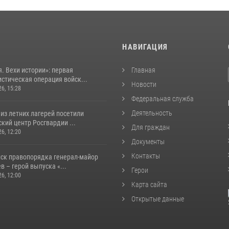
И
НАВИГАЦИЯ
. Вехи истории»: первая
Главная
стическая операция войск...
Новости
26, 15:28
Федеральная служба
Деятельность
из летних лагерей посетили
кий центр Росгвардии ...
Для граждан
26, 12:20
Документы
Контакты
йск правопорядка генерал-майор
 – герой выпуска «...
Герои
26, 12:00
Карта сайта
Открытые данные