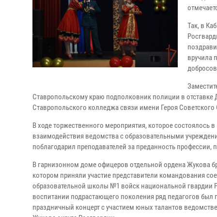
отмечаетс
Так, в К
Росгвард
поздрави
вручила 
добросов
Заместит
Ставропольскому краю подполковник полиции в отставке Д
Ставропольского колледжа связи имени Героя Советского С
В ходе торжественного мероприятия, которое состоялось в
взаимодействия ведомства с образовательными учрежден
поблагодарил преподавателей за преданность профессии, п
В гарнизонном доме офицеров отдельной ордена Жукова б
котором приняли участие представители командования сое
образовательной школы №1 войск национальной гвардии Рос
воспитании подрастающего поколения ряд педагогов был 
праздничный концерт с участием юных талантов ведомстве