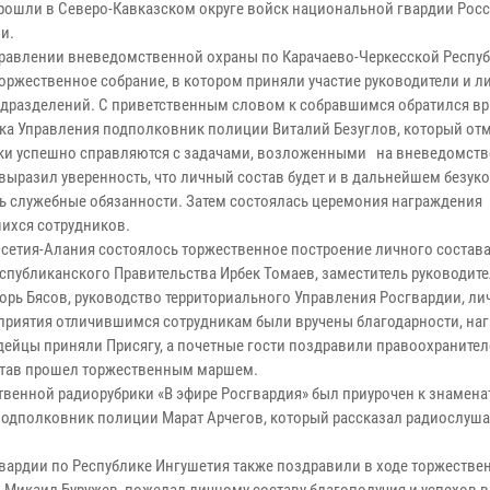
рошли в Северо-Кавказском округе войск национальной гвардии Рос
и.
правлении вневедомственной охраны по Карачаево-Черкесской Респу
оржественное собрание, в котором приняли участие руководители и 
одразделений. С приветственным словом к собравшимся обратился в
ка Управления подполковник полиции Виталий Безуглов, который отм
ки успешно справляются с задачами, возложенными на вневедомст
и выразил уверенность, что личный состав будет и в дальнейшем безук
ь служебные обязанности. Затем состоялась церемония награждения
ихся сотрудников.
сетия-Алания состоялось торжественное построение личного состава
спубликанского Правительства Ирбек Томаев, заместитель руководит
орь Бясов, руководство территориального Управления Росгвардии, л
приятия отличившимся сотрудникам были вручены благодарности, наг
йцы приняли Присягу, а почетные гости поздравили правоохранител
став прошел торжественным маршем.
венной радиорубрики «В эфире Росгвардия» был приурочен к знамена
у подполковник полиции Марат Арчегов, который рассказал радиослуш
рдии по Республике Ингушетия также поздравили в ходе торжестве