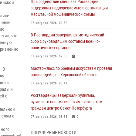
При содействии спецназа Росгвардии
сийской
задержаны подозреваемые в организации
масштабной мошеннической схемы
блике
личный
07 августа 2026, 09:52
рио
В Росгвардии завершился методический
етил, что
сбор с руководящим составом военно-
венную
политических органов
оризненно
07 августа 2026, 09:05
3
Мастер-класс по боевым искусствам провели
. В
росгвардейцы в Херсонской области
еля
ичный
07 августа 2026, 08:49
рады и
Росгвардейцы задержали хулигана,
ей с
пугавшего пневматическим пистолетом
граждан центре Санкт-Петербурга
тельной
ателям о
07 августа 2026, 08:33
2
В центре Москвы росгвардейцы задержали
нного
ПОПУЛЯРНЫЕ НОВОСТИ
мужчину, пытавшегося проникнуть на