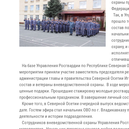
охраны п
Федераци
Так, в У
прошло т
состав п
начальни
сотрудни
охрану, 
исполнят
отличивш
На базе Управления Росгвардии по Республике Северная О
мероприятии приняли участие заместитель председателя ре
администрации главы и правительства Северной Осетии Иг
состав и ветераны вневедомственной охраны. В ходе меро
ценные подарки. Прошедшие стажировку молодые росгварде
профессиональным праздником. В завершение личный со
Кроме того, в Северной Осетии очередной выпуск ведомст
дате. Гостем эфира стал начальник ОВО по г. Владикавказ
деятельности и истории подразделения.
Сотрудников вневедомственной охраны Управления Росгва