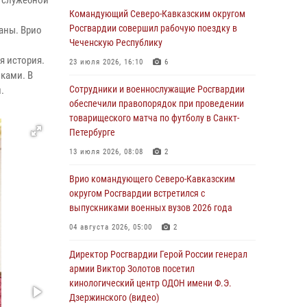
в служебной
охраняемый объект через крышу (видео)
Командующий Северо-Кавказским округом
Росгвардии совершил рабочую поездку в
аны. Врио
07 августа 2026, 08:04
1
Чеченскую Республику
Представители Росгвардии и руководство
я история.
23 июля 2026, 16:10
6
Свердловского творческого союза
ками. В
журналистов обсудили вопросы
Сотрудники и военнослужащие Росгвардии
.
взаимодействия
обеспечили правопорядок при проведении
товарищеского матча по футболу в Санкт-
07 августа 2026, 08:00
2
Петербурге
Для подразделений Росгвардии,
13 июля 2026, 08:08
2
принимающих участие в специальной
военной операции, переданы специальные
Врио командующего Северо-Кавказским
автомобили
округом Росгвардии встретился с
выпускниками военных вузов 2026 года
07 августа 2026, 07:53
4
04 августа 2026, 05:00
2
При содействии СОБР Росгвардии в
Иркутской области задержаны
Директор Росгвардии Герой России генерал
подозреваемые в коммерческом подкупе
армии Виктор Золотов посетил
(видео)
кинологический центр ОДОН имени Ф.Э.
Дзержинского (видео)
07 августа 2026, 07:51
1