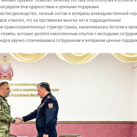
 Микаил Буружев пожелал личному составу благополучия и успехов 
 наградили благодарностями и ценными подарками.
астие руководство, личный состав и ветераны вневедомственной охр
ов отметил, что на протяжении многих лет в подразделениях
правоохранительных структур страны, накапливалась богатая и ярка
м службы, которые делятся накопленным опытом с молодыми сотрудни
ндов вручил отличившимся сотрудникам и ветеранам ценные подарки