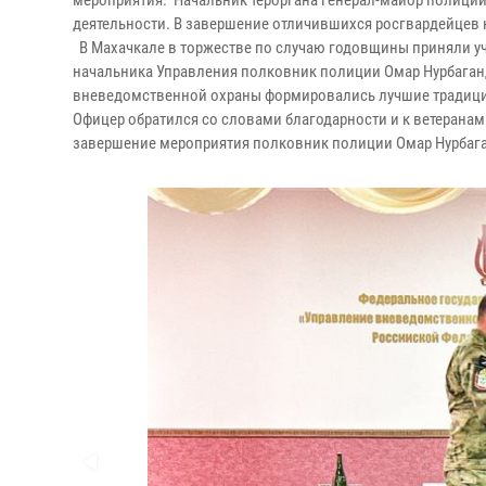
мероприятия. Начальник тероргана генерал-майор полиции
деятельности. В завершение отличившихся росгвардейцев
В Махачкале в торжестве по случаю годовщины приняли уч
начальника Управления полковник полиции Омар Нурбаганд
вневедомственной охраны формировались лучшие традиции 
Офицер обратился со словами благодарности и к ветерана
завершение мероприятия полковник полиции Омар Нурбага