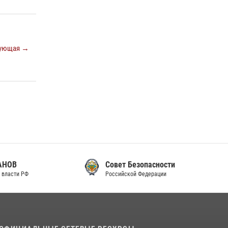
законодательства (видео)
30 июля 2026, 08:00
1
В Челябинске росгвардейцы задержали
ующая →
злоумышленников, напавших на бригаду
скорой помощи (видео)
14 июля 2026, 12:20
1
В Росгвардии прошла военно-научная
конференция по обобщению боевого опыта
08 июля 2026, 07:01
Совет Безопасности
Российской Федерации