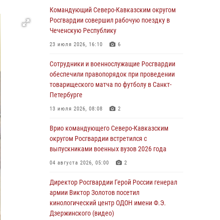
Командующий Северо-Кавказским округом
06 августа 2026, 13:24
Росгвардии совершил рабочую поездку в
Росгвардейцы задержали мужчину,
Чеченскую Республику
открывшего стрельбу в Подмосковье (видео)
23 июля 2026, 16:10
6
06 августа 2026, 12:35
1
Сотрудники и военнослужащие Росгвардии
Росгвардейцы провели выставку вооружения
обеспечили правопорядок при проведении
для участников сбора «Гвардеец» в Пензе
товарищеского матча по футболу в Санкт-
(видео)
Петербурге
06 августа 2026, 12:00
2
1
13 июля 2026, 08:08
2
В Курске росгвардейцы приняли участие в
Врио командующего Северо-Кавказским
митинге, посвященном второй годовщине
округом Росгвардии встретился с
вторжения ВСУ на территорию области
выпускниками военных вузов 2026 года
06 августа 2026, 11:56
4
04 августа 2026, 05:00
2
В Санкт-Петербурге наряд Росгвардии
Директор Росгвардии Герой России генерал
задержал правонарушителя, угрожавшего
армии Виктор Золотов посетил
подростку травматическим пистолетом
кинологический центр ОДОН имени Ф.Э.
Дзержинского (видео)
06 августа 2026, 11:33
1