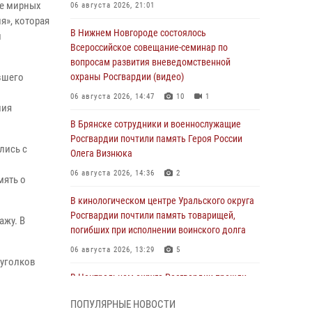
те мирных
06 августа 2026, 21:01
я», которая
В Нижнем Новгороде состоялось
и
Всероссийское совещание-семинар по
вопросам развития вневедомственной
авшего
охраны Росгвардии (видео)
06 августа 2026, 14:47
10
1
ния
В Брянске сотрудники и военнослужащие
Росгвардии почтили память Героя России
лись с
Олега Визнюка
06 августа 2026, 14:36
2
мять о
В кинологическом центре Уральского округа
Росгвардии почтили память товарищей,
ажу. В
погибших при исполнении воинского долга
06 августа 2026, 13:29
5
 уголков
В Центральном округе Росгвардии прошли
мероприятия к 108‑летию генерала армии
ПОПУЛЯРНЫЕ НОВОСТИ
И.К. Яковлева