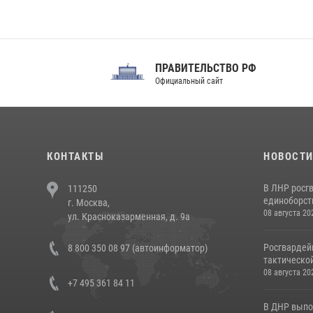
ПРАВИТЕЛЬСТВО РФ
Сов
Официальный сайт
Феде
КОНТАКТЫ
НОВОСТ
В ЛНР росг
111250
единоборст
г. Москва,
08 августа 20
ул. Красноказарменная, д. 9а
Росгвардей
8 800 350 08 97 (автоинформатор)
тактической
08 августа 20
+7 495 361 84 11
В ДНР выпо