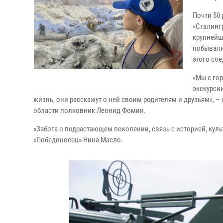
Почти 50
«Сталингр
крупнейш
побывали
этого со
«Мы с го
экскурсии
жизнь, они расскажут о ней своим родителям и друзьям», 
области полковник Леонид Фомин.
«Забота о подрастающем поколении, связь с историей, кул
«Победоносец» Нина Масло.