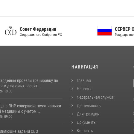
ет Федерации
СЕРВЕР ОРГАНОВ
рального Собрания РФ
Государственной власти РФ
И
НАВИГАЦИЯ
вардейцы провели тренировку по
Главная
вам для юных воспит...
Новости
26, 13:00
Федеральная служба
Деятельность
цы в ЛНР совершенствуют навыки
 медицины с учетом...
Для граждан
26, 09:00
Документы
Контакты
лняющие задачи СВО