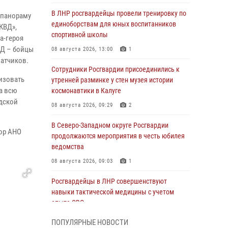
В ЛНР росгвардейцы провели тренировку по
-панораму
единоборствам для юных воспитанников
КВД»,
спортивной школы
а-героя
ВД – бойцы
08 августа 2026, 13:00
1
ватчиков.
Сотрудники Росгвардии присоединились к
изовать
утренней разминке у стен музея истории
на всю
космонавтики в Калуге
адской
08 августа 2026, 09:29
2
В Северо-Западном округе Росгвардии
тор АНО
продолжаются мероприятия в честь юбилея
ведомства
08 августа 2026, 09:03
1
Росгвардейцы в ЛНР совершенствуют
навыки тактической медицины с учетом
опыта СВО
08 августа 2026, 09:00
2
ПОПУЛЯРНЫЕ НОВОСТИ