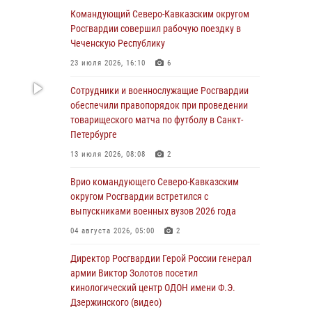
Росгвардейцы обеспечили безопасность
Командующий Северо-Кавказским округом
«Поезда Победы» в Кузбассе
Росгвардии совершил рабочую поездку в
Чеченскую Республику
08 августа 2026, 07:00
23 июля 2026, 16:10
6
ОМОН «Ойрат» Управления Росгвардии по
Республике Калмыкия исполнилось 20 лет
Сотрудники и военнослужащие Росгвардии
обеспечили правопорядок при проведении
08 августа 2026, 07:00
товарищеского матча по футболу в Санкт-
Петербурге
В Кабардино-Балкарии сотрудники
Росгвардии провели турнир по настольному
13 июля 2026, 08:08
2
теннису ко Дню физкультурника
Врио командующего Северо-Кавказским
08 августа 2026, 07:00
округом Росгвардии встретился с
выпускниками военных вузов 2026 года
Военнослужащие Софринской бригады
Росгвардии встретились с участником
04 августа 2026, 05:00
2
патриотического проекта «Дорогой
Ломоносова — дорогой к Победе в СВО»
Директор Росгвардии Герой России генерал
(видео)
армии Виктор Золотов посетил
кинологический центр ОДОН имени Ф.Э.
08 августа 2026, 07:00
2
1
Дзержинского (видео)