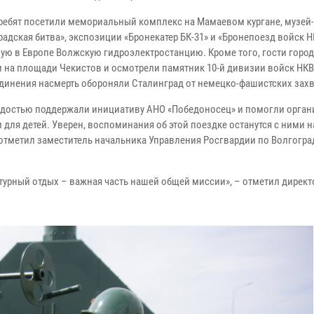
 ребят посетили мемориальный комплекс на Мамаевом кургане, музей
адская битва», экспозиции «Бронекатер БК-31» и «Бронепоезд войск Н
ую в Европе Волжскую гидроэлектростанцию. Кроме того, гости город
 на площади Чекистов и осмотрели памятник 10-й дивизии войск НК
единения насмерть обороняли Сталинград от немецко-фашистских зах
рдостью поддержали инициативу АНО «Победоносец» и помогли орган
 для детей. Уверен, воспоминания об этой поездке останутся с ними 
– отметил заместитель начальника Управления Росгвардии по Волгогр
ьтурный отдых – важная часть нашей общей миссии», – отметил дирек