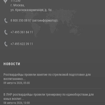
111250
напавших на бригаду скорой помощи (видео)
г. Москва,
14 июля 2026, 12:20
1
ул. Красноказарменная, д. 9а
Состоялась рабочая встреча директора Росгвардии Героя России
8 800 350 08 97 (автоинформатор)
генерала армии Виктора Золотова с заместителем полномочного
представителя Президента Российской Федерации в Северо-
Кавказском федеральном округе Виталием Кузнецовым
+7 495 361 84 11
30 июля 2026, 15:35
4
+7 495 622 39 11
НОВОСТИ
Росгвардейцы провели занятие по стрелковой подготовке для
воспитаннико...
09 августа 2026, 05:00
В ЛНР росгвардейцы провели тренировку по единоборствам для
юных воспит...
08 августа 2026, 13:00