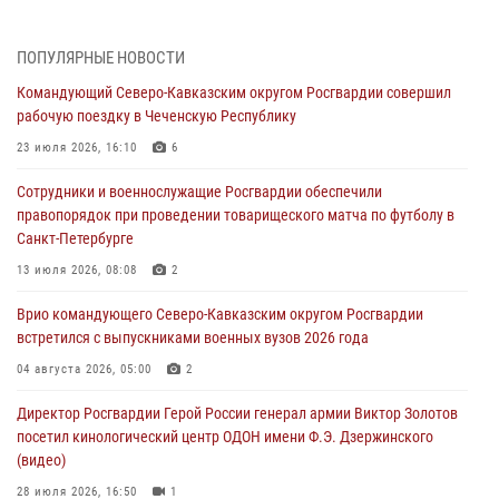
08 августа 2026, 14:10
3
1
ПОПУЛЯРНЫЕ НОВОСТИ
В ЛНР росгвардейцы провели тренировку по единоборствам для
Командующий Северо-Кавказским округом Росгвардии совершил
юных воспитанников спортивной школы
рабочую поездку в Чеченскую Республику
08 августа 2026, 13:00
1
23 июля 2026, 16:10
6
Сотрудники Росгвардии присоединились к утренней разминке у
Сотрудники и военнослужащие Росгвардии обеспечили
стен музея истории космонавтики в Калуге
правопорядок при проведении товарищеского матча по футболу в
08 августа 2026, 09:29
2
Санкт-Петербурге
В Северо-Западном округе Росгвардии продолжаются мероприятия
13 июля 2026, 08:08
2
в честь юбилея ведомства
Врио командующего Северо-Кавказским округом Росгвардии
08 августа 2026, 09:03
1
встретился с выпускниками военных вузов 2026 года
Росгвардейцы в ЛНР совершенствуют навыки тактической
04 августа 2026, 05:00
2
медицины с учетом опыта СВО
Директор Росгвардии Герой России генерал армии Виктор Золотов
08 августа 2026, 09:00
2
посетил кинологический центр ОДОН имени Ф.Э. Дзержинского
(видео)
28 июля 2026, 16:50
1