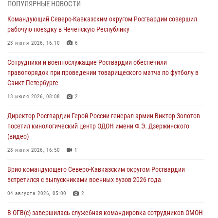
В Удмуртии при силовой поддержке спецназа Росгвардии
ПОПУЛЯРНЫЕ НОВОСТИ
задержаны подозреваемые в мошенничестве под видом оказания
Командующий Северо-Кавказским округом Росгвардии совершил
оздоровительных услуг (видео)
рабочую поездку в Чеченскую Республику
05 августа 2026, 13:20
1
1
23 июля 2026, 16:10
6
В Москве дети сотрудников и военнослужащих Росгвардии
Сотрудники и военнослужащие Росгвардии обеспечили
посетили мастер-класс по художественной гимнастике
правопорядок при проведении товарищеского матча по футболу в
05 августа 2026, 13:00
3
Санкт-Петербурге
Офицеры Росгвардии и ветераны войск правопорядка почтили
13 июля 2026, 08:08
2
память генерала армии Ивана Кирилловича Яковлева
Директор Росгвардии Герой России генерал армии Виктор Золотов
05 августа 2026, 12:40
6
посетил кинологический центр ОДОН имени Ф.Э. Дзержинского
(видео)
Росгвардейцы приняли участие в акции «Волна памяти»,
посвящённой 83‑й годовщине освобождения Белгорода от
28 июля 2026, 16:50
1
немецко‑фашистских захватчиков
Врио командующего Северо-Кавказским округом Росгвардии
05 августа 2026, 12:13
1
встретился с выпускниками военных вузов 2026 года
04 августа 2026, 05:00
2
В ОГВ(с) завершилась служебная командировка сотрудников ОМОН