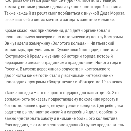
Кострома считается родиной Снегурочки, посетили Ледяную
комнату, своими руками сделали куколок новогодней героини.
Также каждый из ребят смог пообщаться с внучкой Деда Мороза,
рассказать ей о своих мечтах и загадать заветное желание.
Кроме сказочных приключений, для детей организовали
познавательную экскурсию по историческому центру Костромы.
Они увидели жемчужину «Золотого кольца» – Ипатьевский
монастырь, прогулялись по Сусанинской площади, посетили
Костромской Кремль и узнали об истории города, который
неразрывно связан с традициями празднования Нового года в
России. В музеях деревянного зодчества и костромского
дворянства юные гости стали участниками интерактивных
новогодних программ «Вокруг печки» и «Рождество 19-го века».
«Такие поездки – это не просто подарок для наших детей. Это
возможность показать подрастающему поколению красоту и
богатство нашей страны, её культурное наследие. Для ребят, чьи
родители выполняют воинский и служебный долг, особенно
важно чувствовать заботу и внимание большого коллектива
Росгвардии», – отметил сопровождавший группу представитель