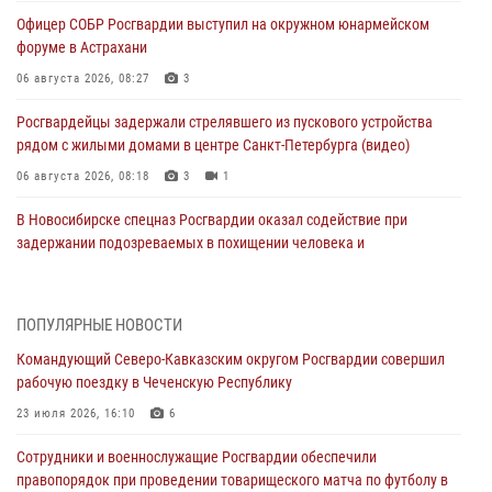
Офицер СОБР Росгвардии выступил на окружном юнармейском
форуме в Астрахани
06 августа 2026, 08:27
3
Росгвардейцы задержали стрелявшего из пускового устройства
рядом с жилыми домами в центре Санкт-Петербурга (видео)
06 августа 2026, 08:18
3
1
В Новосибирске спецназ Росгвардии оказал содействие при
задержании подозреваемых в похищении человека и
вымогательстве (видео)
06 августа 2026, 07:09
1
ПОПУЛЯРНЫЕ НОВОСТИ
Сотрудники и военнослужащие Росгвардии обеспечили
Командующий Северо-Кавказским округом Росгвардии совершил
правопорядок при проведении матча Кубка России по футболу в
рабочую поездку в Чеченскую Республику
Санкт-Петербурге
23 июля 2026, 16:10
6
06 августа 2026, 07:03
3
Сотрудники и военнослужащие Росгвардии обеспечили
В Грозном военнослужащие Росгвардии присоединились к
правопорядок при проведении товарищеского матча по футболу в
всероссийской донорской акции «От сердца к сердцу»