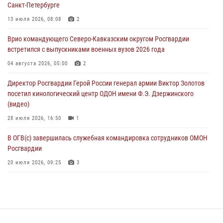
Санкт-Петербурге
06 августа 2026, 06:30
13 июля 2026, 08:08
2
В Бурятии и Приамурье росгвардейцы задержали подозреваемых в
Врио командующего Северо-Кавказским округом Росгвардии
незаконном обороте наркотиков
встретился с выпускниками военных вузов 2026 года
06 августа 2026, 06:15
04 августа 2026, 05:00
2
На Сахалине при участии СОБР Росгвардии пресекли нелегальную
Директор Росгвардии Герой России генерал армии Виктор Золотов
добычу биоресурсов
посетил кинологический центр ОДОН имени Ф.Э. Дзержинского
06 августа 2026, 05:12
(видео)
28 июля 2026, 16:50
1
В ОГВ(с) завершилась служебная командировка сотрудников ОМОН
Росгвардии
20 июля 2026, 09:25
3
Директор Росгвардии Герой России генерал армии Виктор Золотов
поздравил специалистов подразделений тыла с профессиональным
праздником
31 июля 2026, 21:01