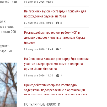
шли тайники
06 августа 2026, 05:00
Выпускники вузов Росгвардии прибыли для
прохождения службы на Урал
ды к
06 августа 2026, 04:00
3
рыватели,
 около 200
Росгвардейцы проверили работу ЧОП в
детских оздоровительных лагерях в Курске
(видео)
аружить
05 августа 2026, 14:44
1
тыре 120
На Северном Кавказе росгвардейцы приняли
участие в мероприятиях памяти генерала
армии Ивана Яковлева
05 августа 2026, 14:30
3
При содействии спецназа Росгвардии
задержаны подозреваемые в организации
незаконной миграции в Подмосковье (видео)
05 августа 2026, 14:25
1
ПОПУЛЯРНЫЕ НОВОСТИ