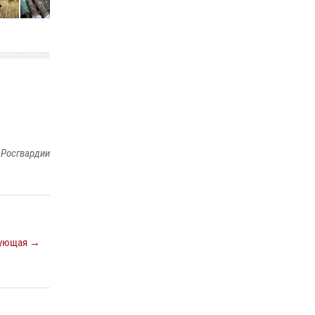
законодательства (видео)
30 июля 2026, 08:00
1
В Челябинске росгвардейцы задержали
злоумышленников, напавших на бригаду
скорой помощи (видео)
14 июля 2026, 12:20
1
В Росгвардии прошла военно-научная
 Росгвардии
конференция по обобщению боевого опыта
08 июля 2026, 07:01
ующая →