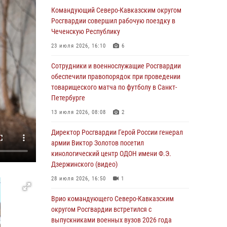
В Великом Новгороде СОБР Росгвардии
Командующий Северо-Кавказским округом
оказал содействие в задержании
Росгвардии совершил рабочую поездку в
подозреваемых в причинении
Чеченскую Республику
имущественного ущерба
23 июля 2026, 16:10
6
05 августа 2026, 13:53
Сотрудники и военнослужащие Росгвардии
Формулу безопасности показал спецназ
обеспечили правопорядок при проведении
Росгвардии юным динамовцам
товарищеского матча по футболу в Санкт-
Свердловской области
Петербурге
05 августа 2026, 13:50
4
13 июля 2026, 08:08
2
В столице росгвардейцы задержали мужчину,
Директор Росгвардии Герой России генерал
устроившего дебош в букмекерской конторе
армии Виктор Золотов посетил
(видео)
кинологический центр ОДОН имени Ф.Э.
Дзержинского (видео)
05 августа 2026, 13:25
1
28 июля 2026, 16:50
1
В Удмуртии при силовой поддержке спецназа
Росгвардии задержаны подозреваемые в
Врио командующего Северо-Кавказским
мошенничестве под видом оказания
округом Росгвардии встретился с
оздоровительных услуг (видео)
выпускниками военных вузов 2026 года