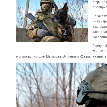
старший 
с боепри
Собака п
Инженерн
выстрела
электроде
боеприпа
А неделе
тайник, и
мм мины, пистолет Макарова, 66 гранат и 72 запала к ним, 