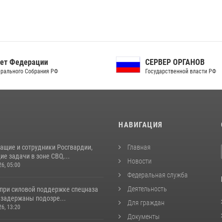
СЕРВЕР ОРГАНОВ
Совет Безопасност
Государственной власти РФ
Российской Федерации
И
НАВИГАЦИЯ
ащие и сотрудники Росгвардии,
Главная
 задачи в зоне СВО,...
Новости
26, 05:00
Федеральная служба
Деятельность
 при силовой поддержке спецназа
 задержаны подозре...
Для граждан
26, 13:20
Документы