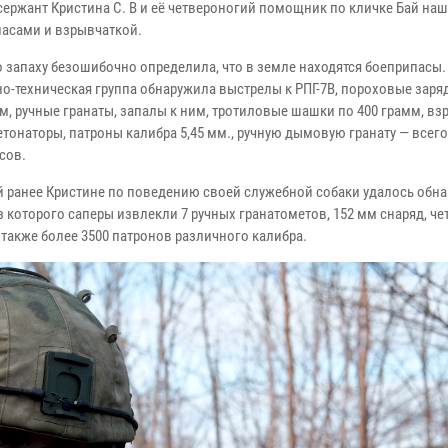
сержант Кристина С. В и её четвероногий помощник по кличке Бай на
пасами и взрывчаткой.
о запаху безошибочно определила, что в земле находятся боеприпасы.
о-техническая группа обнаружила выстрелы к РПГ-7В, пороховые заря
м, ручные гранаты, запалы к ним, тротиловые шашки по 400 грамм, вз
тонаторы, патроны калибра 5,45 мм., ручную дымовую гранату — всего
сов.
й ранее Кристине по поведению своей служебной собаки удалось обн
з которого саперы извлекли 7 ручных гранатометов, 152 мм снаряд, че
а также более 3500 патронов различного калибра.