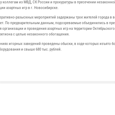
у коллегам из МВД, СК России и прокуратуры в пресечении незаконно
ии азартных игр в г. Новосибирске.
перативно-разыскных мероприятий задержаны трое жителей города в в
 лет. По предварительным данным, подозреваемые объединились в пр
ля организации и проведения азартных игр на территории Октябрьского
региона с целью незаконного обогащения.
ниях игорных заведений проведены обыски, в ходе которых изъято бо
борудования и свыше 680 тыс. рублей.