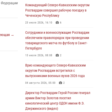
й Федерации
Командующий Северо-Кавказским округом
Юные гости из летних лагерей посетили
Росгвардии совершил рабочую поездку в
кинологический центр Росгвардии (видео)
Чеченскую Республику
07 августа 2026, 12:20
3
1
23 июля 2026, 16:10
6
Ветеран войск правопорядка генерал-майор
Сотрудники и военнослужащие Росгвардии
ующая →
Иван Пияшев – герой выпуска «Легенды
обеспечили правопорядок при проведении
армии с Александром Маршалом»
товарищеского матча по футболу в Санкт-
Петербурге
07 августа 2026, 12:00
13 июля 2026, 08:08
2
Представители ФСБ России по Уральскому
округу Росгвардии и ветераны военной
Врио командующего Северо-Кавказским
контрразведки почтили память Николая
округом Росгвардии встретился с
Кузнецова
выпускниками военных вузов 2026 года
07 августа 2026, 12:00
4
04 августа 2026, 05:00
2
Росгвардейцы пресекли попытку руферов
Директор Росгвардии Герой России генерал
подняться на крышу Смольного собора в
армии Виктор Золотов посетил
Санкт-Петербурге (видео)
кинологический центр ОДОН имени Ф.Э.
Дзержинского (видео)
07 августа 2026, 11:34
3
1