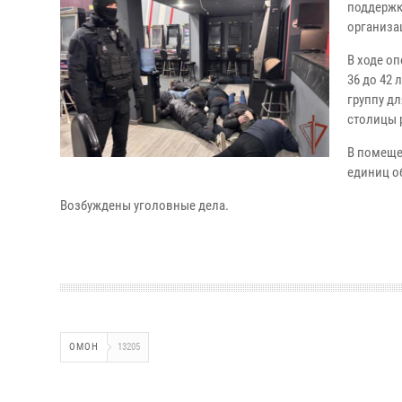
поддержк
организац
В ходе о
36 до 42
группу д
столицы 
В помеще
единиц о
Возбуждены уголовные дела.
ОМОН
13205