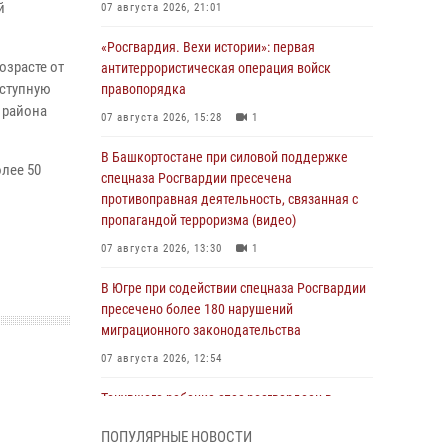
й
07 августа 2026, 21:01
«Росгвардия. Вехи истории»: первая
озрасте от
антитеррористическая операция войск
еступную
правопорядка
 района
07 августа 2026, 15:28
1
В Башкортостане при силовой поддержке
лее 50
спецназа Росгвардии пресечена
противоправная деятельность, связанная с
пропагандой терроризма (видео)
07 августа 2026, 13:30
1
В Югре при содействии спецназа Росгвардии
пресечено более 180 нарушений
миграционного законодательства
07 августа 2026, 12:54
Тонувшего ребенка спас росгвардеец в
Краснодарском крае
ПОПУЛЯРНЫЕ НОВОСТИ
07 августа 2026, 12:37