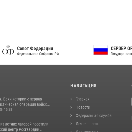
ет Федерации
СЕРВЕР ОРГАНОВ
рального Собрания РФ
Государственной власти РФ
И
НАВИГАЦИЯ
. Вехи истории»: первая
Главная
стическая операция войск...
Новости
26, 15:28
Федеральная служба
Деятельность
из летних лагерей посетили
кий центр Росгвардии ...