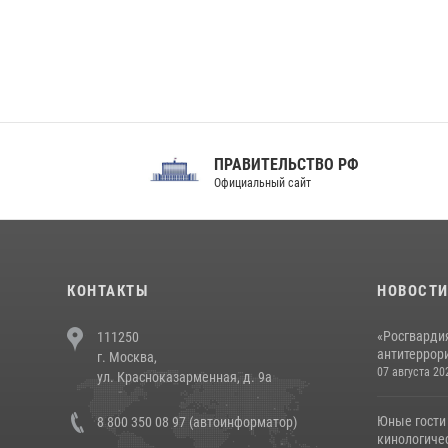
ПРАВИТЕЛЬСТВО РФ
Сов
Официальный сайт
Феде
КОНТАКТЫ
НОВОСТ
«Росгвардия
111250
антитеррори
г. Москва,
07 августа 20
ул. Красноказарменная, д. 9а
Юные гости 
8 800 350 08 97 (автоинформатор)
кинологичес