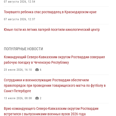
07 августа 2026, 12:54
Тонувшего ребенка спас росгвардеец в Краснодарском крае
07 августа 2026, 12:37
Юные гости из летних лагерей посетили кинологический центр
Росгвардии (видео)
07 августа 2026, 12:20
3
1
ПОПУЛЯРНЫЕ НОВОСТИ
Ветеран войск правопорядка генерал-майор Иван Пияшев – герой
Командующий Северо-Кавказским округом Росгвардии совершил
выпуска «Легенды армии с Александром Маршалом»
рабочую поездку в Чеченскую Республику
07 августа 2026, 12:00
23 июля 2026, 16:10
6
Представители ФСБ России по Уральскому округу Росгвардии и
Сотрудники и военнослужащие Росгвардии обеспечили
ветераны военной контрразведки почтили память Николая
правопорядок при проведении товарищеского матча по футболу в
Кузнецова
Санкт-Петербурге
07 августа 2026, 12:00
4
13 июля 2026, 08:08
2
Росгвардейцы пресекли попытку руферов подняться на крышу
Врио командующего Северо-Кавказским округом Росгвардии
Смольного собора в Санкт-Петербурге (видео)
встретился с выпускниками военных вузов 2026 года