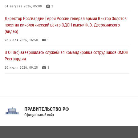
07 августа 2026, 11:34
3
1
04 августа 2026, 05:00
2
В Курске росгвардейцы провели занятие по основам
Директор Росгвардии Герой России генерал армии Виктор Золотов
взрывобезопасности
посетил кинологический центр ОДОН имени Ф.Э. Дзержинского
07 августа 2026, 11:33
(видео)
28 июля 2026, 16:50
1
В ОГВ(с) завершилась служебная командировка сотрудников ОМОН
Росгвардии
20 июля 2026, 09:25
3
Директор Росгвардии Герой России генерал армии Виктор Золотов
поздравил специалистов подразделений тыла с профессиональным
праздником
31 июля 2026, 21:01
ПРАВИТЕЛЬСТВО РФ
Праздник «Один день с Росгвардией» к 105-летию Центрального
Официальный сайт
округа прошел на Поклонной горе
18 июля 2026, 13:43
15
1