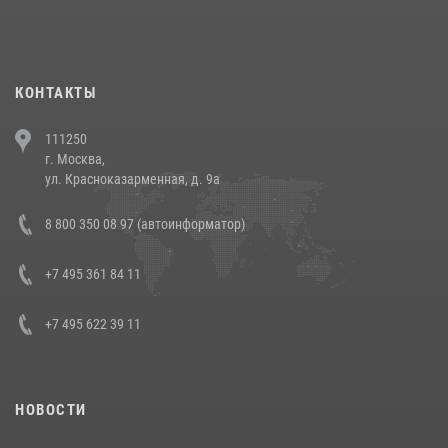
При силовой поддержке СОБР Росгвардии в Иркутской области
повели рейды по соблюдению миграционного законодательства
(видео)
30 июля 2026, 08:00
1
КОНТАКТЫ
В Челябинске росгвардейцы задержали злоумышленников,
111250
напавших на бригаду скорой помощи (видео)
г. Москва,
14 июля 2026, 12:20
1
ул. Красноказарменная, д. 9а
В Росгвардии прошла военно-научная конференция по обобщению
8 800 350 08 97 (автоинформатор)
боевого опыта
08 июля 2026, 07:01
+7 495 361 84 11
+7 495 622 39 11
НОВОСТИ