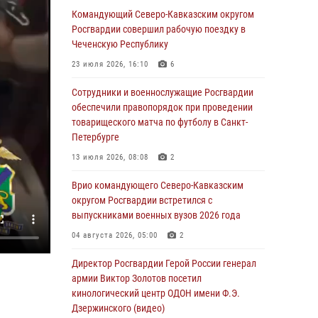
Росгвардейцы провели выставку вооружения
Командующий Северо-Кавказским округом
для участников сбора «Гвардеец» в Пензе
Росгвардии совершил рабочую поездку в
(видео)
Чеченскую Республику
06 августа 2026, 12:00
2
1
23 июля 2026, 16:10
6
В Курске росгвардейцы приняли участие в
Сотрудники и военнослужащие Росгвардии
митинге, посвященном второй годовщине
обеспечили правопорядок при проведении
вторжения ВСУ на территорию области
товарищеского матча по футболу в Санкт-
Петербурге
06 августа 2026, 11:56
4
13 июля 2026, 08:08
2
В Санкт-Петербурге наряд Росгвардии
задержал правонарушителя, угрожавшего
Врио командующего Северо-Кавказским
подростку травматическим пистолетом
округом Росгвардии встретился с
выпускниками военных вузов 2026 года
06 августа 2026, 11:33
1
04 августа 2026, 05:00
2
В Зауралье при содействии СОБР Росгвардии
ликвидирована крупная нарколаборатория
Директор Росгвардии Герой России генерал
армии Виктор Золотов посетил
06 августа 2026, 11:27
кинологический центр ОДОН имени Ф.Э.
Дзержинского (видео)
В Москве росгвардейцы задержали троих