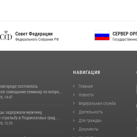
ет Федерации
СЕРВЕР ОРГАНОВ
рального Собрания РФ
Государственной власти РФ
И
НАВИГАЦИЯ
овгороде состоялось
Главная
ое совещание-семинар по вопро...
Новости
26, 14:47
Федеральная служба
Деятельность
цы задержали мужчину,
стрельбу в Подмосковье (вид...
Для граждан
26, 12:35
Документы