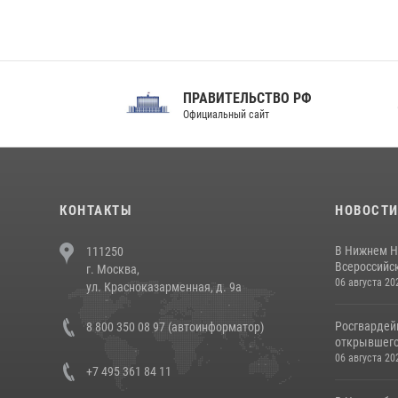
ПРАВИТЕЛЬСТВО РФ
Сов
Официальный сайт
Феде
КОНТАКТЫ
НОВОСТ
В Нижнем Н
111250
Всероссийск
г. Москва,
06 августа 20
ул. Красноказарменная, д. 9а
Росгвардей
8 800 350 08 97 (автоинформатор)
открывшего 
06 августа 20
+7 495 361 84 11