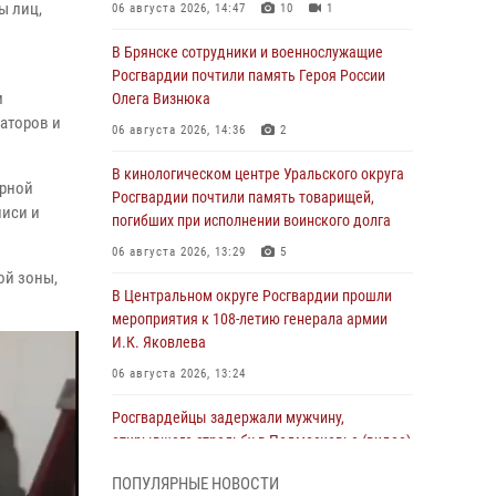
ы лиц,
06 августа 2026, 14:47
10
1
В Брянске сотрудники и военнослужащие
Росгвардии почтили память Героя России
м
Олега Визнюка
аторов и
06 августа 2026, 14:36
2
В кинологическом центре Уральского округа
ерной
Росгвардии почтили память товарищей,
писи и
погибших при исполнении воинского долга
06 августа 2026, 13:29
5
ой зоны,
В Центральном округе Росгвардии прошли
мероприятия к 108‑летию генерала армии
И.К. Яковлева
06 августа 2026, 13:24
Росгвардейцы задержали мужчину,
открывшего стрельбу в Подмосковье (видео)
06 августа 2026, 12:35
1
ПОПУЛЯРНЫЕ НОВОСТИ