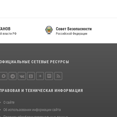
законодательства (видео)
30 июля 2026, 08:00
1
В Челябинске росгвардейцы задержали
злоумышленников, напавших на бригаду
Совет Безопасности
скорой помощи (видео)
Российской Федерации
14 июля 2026, 12:20
1
В Росгвардии прошла военно-научная
конференция по обобщению боевого опыта
ОФИЦИАЛЬНЫЕ СЕТЕВЫЕ РЕСУРСЫ
08 июля 2026, 07:01
ПРАВОВАЯ И ТЕХНИЧЕСКАЯ ИНФОРМАЦИЯ
О сайте
Об использовании информации сайта