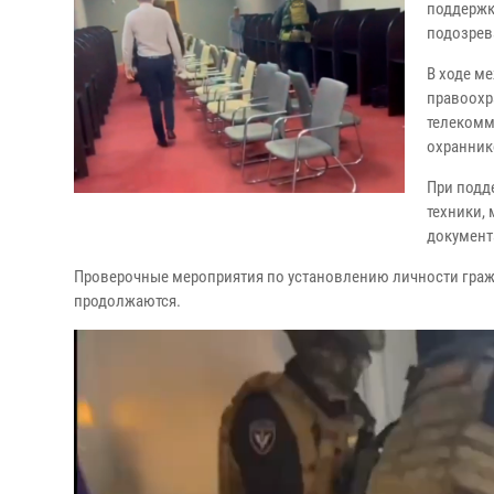
поддержк
подозрев
В ходе м
правоохр
телекомм
охранник
При подд
техники,
документ
Проверочные мероприятия по установлению личности гражд
продолжаются.