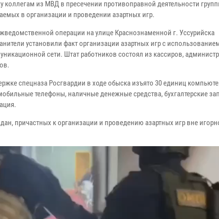
у коллегам из МВД в пресечении противоправной деятельности групп
аемых в организации и проведении азартных игр.
ежведомственной операции на улице Краснознаменной г. Уссурийска
анители установили факт организации азартных игр с использование
уникационной сети. Штат работников состоял из кассиров, администр
ов.
ержке спецназа Росгвардии в ходе обыска изъято 30 единиц компьют
 мобильные телефоны, наличные денежные средства, бухгалтерские за
ация.
ан, причастных к организации и проведению азартных игр вне игорн