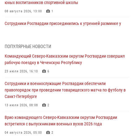
юных воспитанников спортивной школы
08 августа 2026, 13:00
1
Сотрудники Росгвардии присоединились к утренней разминке у
стен музея истории космонавтики в Калуге
08 августа 2026, 09:29
2
ПОПУЛЯРНЫЕ НОВОСТИ
В Северо-Западном округе Росгвардии продолжаются мероприятия
Командующий Северо-Кавказским округом Росгвардии совершил
в честь юбилея ведомства
рабочую поездку в Чеченскую Республику
08 августа 2026, 09:03
1
23 июля 2026, 16:10
6
Росгвардейцы в ЛНР совершенствуют навыки тактической
Сотрудники и военнослужащие Росгвардии обеспечили
медицины с учетом опыта СВО
правопорядок при проведении товарищеского матча по футболу в
08 августа 2026, 09:00
2
Санкт-Петербурге
Военнослужащие Софринской бригады Росгвардии встретились с
13 июля 2026, 08:08
2
участником патриотического проекта «Дорогой Ломоносова —
Врио командующего Северо-Кавказским округом Росгвардии
дорогой к Победе в СВО» (видео)
встретился с выпускниками военных вузов 2026 года
08 августа 2026, 07:00
2
1
04 августа 2026, 05:00
2