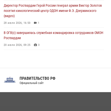
В Кабардино-Балкарии сотрудники Росгвардии провели турнир по
Директор Росгвардии Герой России генерал армии Виктор Золотов
настольному теннису ко Дню физкультурника
посетил кинологический центр ОДОН имени Ф.Э. Дзержинского
08 августа 2026, 07:00
(видео)
28 июля 2026, 16:50
1
В ОГВ(с) завершилась служебная командировка сотрудников ОМОН
Росгвардии
20 июля 2026, 09:25
3
Директор Росгвардии Герой России генерал армии Виктор Золотов
поздравил специалистов подразделений тыла с профессиональным
праздником
31 июля 2026, 21:01
ПРАВИТЕЛЬСТВО РФ
Праздник «Один день с Росгвардией» к 105-летию Центрального
Официальный сайт
округа прошел на Поклонной горе
18 июля 2026, 13:43
15
1
При силовой поддержке СОБР Росгвардии в Иркутской области
повели рейды по соблюдению миграционного законодательства