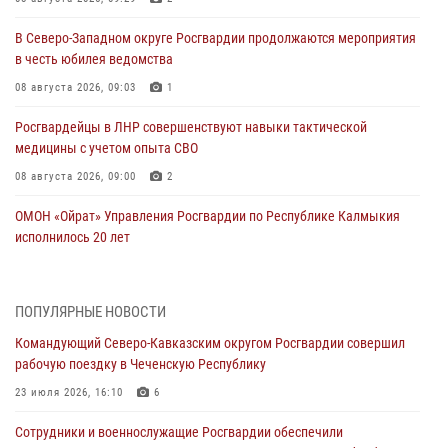
В Северо-Западном округе Росгвардии продолжаются мероприятия
в честь юбилея ведомства
08 августа 2026, 09:03
1
Росгвардейцы в ЛНР совершенствуют навыки тактической
медицины с учетом опыта СВО
08 августа 2026, 09:00
2
ОМОН «Ойрат» Управления Росгвардии по Республике Калмыкия
исполнилось 20 лет
08 августа 2026, 07:00
Росгвардейцы обеспечили безопасность «Поезда Победы» в
ПОПУЛЯРНЫЕ НОВОСТИ
Кузбассе
Командующий Северо-Кавказским округом Росгвардии совершил
08 августа 2026, 07:00
рабочую поездку в Чеченскую Республику
Военнослужащие Софринской бригады Росгвардии встретились с
23 июля 2026, 16:10
6
участником патриотического проекта «Дорогой Ломоносова —
Сотрудники и военнослужащие Росгвардии обеспечили
дорогой к Победе в СВО» (видео)