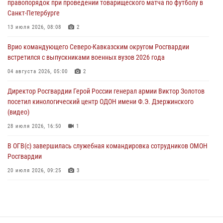
правопорядок при проведении товарищеского матча по футболу в
08 августа 2026, 07:00
2
1
Санкт-Петербурге
В Кабардино-Балкарии сотрудники Росгвардии провели турнир по
13 июля 2026, 08:08
2
настольному теннису ко Дню физкультурника
Врио командующего Северо-Кавказским округом Росгвардии
08 августа 2026, 07:00
встретился с выпускниками военных вузов 2026 года
В Москве росгвардейцы оказали помощь медикам и девушке с
04 августа 2026, 05:00
2
ограниченными возможностями здоровья (видео)
Директор Росгвардии Герой России генерал армии Виктор Золотов
08 августа 2026, 06:32
1
посетил кинологический центр ОДОН имени Ф.Э. Дзержинского
(видео)
28 июля 2026, 16:50
1
В ОГВ(с) завершилась служебная командировка сотрудников ОМОН
Росгвардии
20 июля 2026, 09:25
3
Директор Росгвардии Герой России генерал армии Виктор Золотов
поздравил специалистов подразделений тыла с профессиональным
праздником