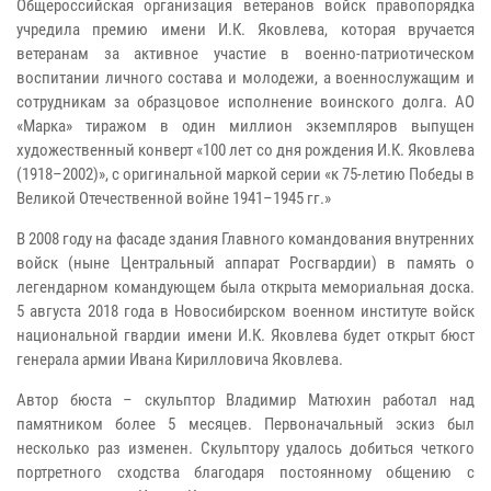
Общероссийская организация ветеранов войск правопорядка
учредила премию имени И.К. Яковлева, которая вручается
ветеранам за активное участие в военно-патриотическом
воспитании личного состава и молодежи, а военнослужащим и
сотрудникам за образцовое исполнение воинского долга. АО
«Марка» тиражом в один миллион экземпляров выпущен
художественный конверт «100 лет со дня рождения И.К. Яковлева
(1918–2002)», с оригинальной маркой серии «к 75-летию Победы в
Великой Отечественной войне 1941–1945 гг.»
В 2008 году на фасаде здания Главного командования внутренних
войск (ныне Центральный аппарат Росгвардии) в память о
легендарном командующем была открыта мемориальная доска.
5 августа 2018 года в Новосибирском военном институте войск
национальной гвардии имени И.К. Яковлева будет открыт бюст
генерала армии Ивана Кирилловича Яковлева.
Автор бюста – скульптор Владимир Матюхин работал над
памятником более 5 месяцев. Первоначальный эскиз был
несколько раз изменен. Скульптору удалось добиться четкого
портретного сходства благодаря постоянному общению с