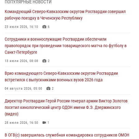
ПОПУЛЯРНЫЕ НОВОСТИ
В Курске росгвардейцы приняли участие в митинге, посвященном
Командующий Северо-Кавказским округом Росгвардии совершил
второй годовщине вторжения ВСУ на территорию области
рабочую поездку в Чеченскую Республику
06 августа 2026, 11:56
4
23 июля 2026, 16:10
6
В Санкт-Петербурге наряд Росгвардии задержал правонарушителя,
Сотрудники и военнослужащие Росгвардии обеспечили
угрожавшего подростку травматическим пистолетом
правопорядок при проведении товарищеского матча по футболу в
06 августа 2026, 11:33
1
Санкт-Петербурге
В Зауралье при содействии СОБР Росгвардии ликвидирована
13 июля 2026, 08:08
2
крупная нарколаборатория
Врио командующего Северо-Кавказским округом Росгвардии
06 августа 2026, 11:27
встретился с выпускниками военных вузов 2026 года
В Москве росгвардейцы задержали троих мужчин, устроивших
04 августа 2026, 05:00
2
пьяный дебош в баре (видео)
Директор Росгвардии Герой России генерал армии Виктор Золотов
06 августа 2026, 11:20
1
посетил кинологический центр ОДОН имени Ф.Э. Дзержинского
(видео)
28 июля 2026, 16:50
1
В ОГВ(с) завершилась служебная командировка сотрудников ОМОН