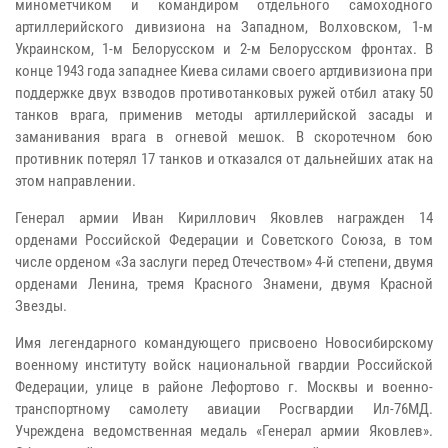
минометчиком и командиром отдельного самоходного
артиллерийского дивизиона на Западном, Волховском, 1-м
Украинском, 1-м Белорусском и 2-м Белорусском фронтах. В
конце 1943 года западнее Киева силами своего артдивизиона при
поддержке двух взводов противотанковых ружей отбил атаку 50
танков врага, применив методы артиллерийской засады и
заманивания врага в огневой мешок. В скоротечном бою
противник потерял 17 танков и отказался от дальнейших атак на
этом направлении.
Генерал армии Иван Кириллович Яковлев награжден 14
орденами Российской Федерации и Советского Союза, в том
числе орденом «За заслуги перед Отечеством» 4-й степени, двумя
орденами Ленина, тремя Красного Знамени, двумя Красной
Звезды.
Имя легендарного командующего присвоено Новосибирскому
военному институту войск национальной гвардии Российской
Федерации, улице в районе Лефортово г. Москвы и военно-
транспортному самолету авиации Росгвардии Ил-76МД.
Учреждена ведомственная медаль «Генерал армии Яковлев».