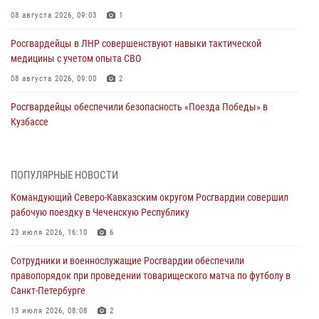
08 августа 2026, 09:03
1
Росгвардейцы в ЛНР совершенствуют навыки тактической
медицины с учетом опыта СВО
08 августа 2026, 09:00
2
Росгвардейцы обеспечили безопасность «Поезда Победы» в
Кузбассе
08 августа 2026, 07:00
Военнослужащие Софринской бригады Росгвардии встретились с
ПОПУЛЯРНЫЕ НОВОСТИ
участником патриотического проекта «Дорогой Ломоносова —
Командующий Северо-Кавказским округом Росгвардии совершил
дорогой к Победе в СВО» (видео)
рабочую поездку в Чеченскую Республику
08 августа 2026, 07:00
2
1
23 июля 2026, 16:10
6
В Кабардино-Балкарии сотрудники Росгвардии провели турнир по
Сотрудники и военнослужащие Росгвардии обеспечили
настольному теннису ко Дню физкультурника
правопорядок при проведении товарищеского матча по футболу в
08 августа 2026, 07:00
Санкт-Петербурге
ОМОН «Ойрат» Управления Росгвардии по Республике Калмыкия
13 июля 2026, 08:08
2