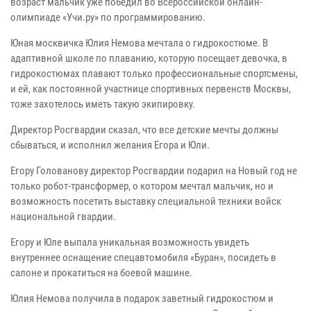
возраст мальчик уже победил во Всероссийской онлайн-
олимпиаде «Учи.ру» по программированию.
Юная москвичка Юлия Немова мечтала о гидрокостюме. В
адаптивной школе по плаванию, которую посещает девочка, в
гидрокостюмах плавают только профессиональные спортсмены,
и ей, как постоянной участнице спортивных первенств Москвы,
тоже захотелось иметь такую экипировку.
Директор Росгвардии сказал, что все детские мечты должны
сбываться, и исполнил желания Егора и Юли.
Егору Голованову директор Росгвардии подарил на Новый год не
только робот-трансформер, о котором мечтал мальчик, но и
возможность посетить выставку специальной техники войск
национальной гвардии.
Егору и Юле выпала уникальная возможность увидеть
внутреннее оснащение спецавтомобиля «Буран», посидеть в
салоне и прокатиться на боевой машине.
Юлия Немова получила в подарок заветный гидрокостюм и