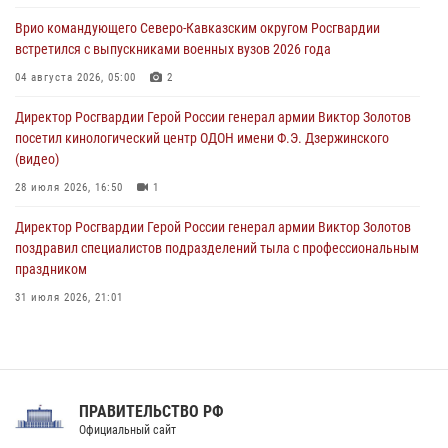
исполнилось 20 лет
Врио командующего Северо-Кавказским округом Росгвардии
08 августа 2026, 07:00
встретился с выпускниками военных вузов 2026 года
В Москве росгвардейцы оказали помощь медикам и девушке с
04 августа 2026, 05:00
2
ограниченными возможностями здоровья (видео)
Директор Росгвардии Герой России генерал армии Виктор Золотов
08 августа 2026, 06:32
1
посетил кинологический центр ОДОН имени Ф.Э. Дзержинского
(видео)
28 июля 2026, 16:50
1
Директор Росгвардии Герой России генерал армии Виктор Золотов
поздравил специалистов подразделений тыла с профессиональным
праздником
31 июля 2026, 21:01
В ОГВ(с) завершилась служебная командировка сотрудников ОМОН
Росгвардии
20 июля 2026, 09:25
3
ПРАВИТЕЛЬСТВО РФ
Праздник «Один день с Росгвардией» к 105-летию Центрального
Официальный сайт
округа прошел на Поклонной горе